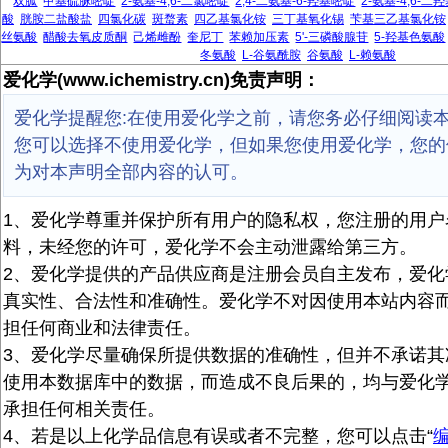
双胍
甲基硫脲嘧啶
2-氨基-4,6-二氯嘧啶
2,4-二氨基-6-羟基嘧啶
2-氨基-4,6-二
酸
胱胺二盐酸盐
四氯化碳
斑蝥素
四乙基氯化铵
三丁基氧化锡
苄基三乙基氯化铵
丝氨酸
醋酸去氧皮质酮
己烯雌酚
奎尼丁
苯赖加压素
5'-三磷酸腺苷
5-羟基色氨酸
冬氨酸
L-谷氨酰胺
谷氨酸
L-赖氨酸
爱化学(www.ichemistry.cn)免责声明：
爱化学提醒您:在使用爱化学之前，请您务必仔细阅读
您可以选择不使用爱化学，但如果您使用爱化学，您的
为对本声明全部内容的认可。
1、爱化学尊重并保护所有用户的隐私权，您注册的用户
料，未经您的许可，爱化学不会主动泄露给第三方。
2、爱化学提供的产品供应商是注册会员自主发布，爱化
真实性、合法性和准确性。爱化学不对因使用本站内容
担任何商业和法律责任。
3、爱化学尽量确保所提供数据的准确性，但并不承诺其
使用本数据库中的数据，而造成不良后果的，均与爱化
承担任何相关责任。
4、若是以上化学品信息有误或者不完整，您可以点击“