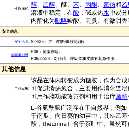
醇
、
乙醇
、醚、
苯
、
丙酮
、
氯仿
和
乙
性质描述:
溶液中稳定，在
酸
；碱或热
水
中易分
内酯化为
吡咯
羧酸。无臭、有微甜香
安全信息
S24/25：防止皮肤和眼睛接触。
安全说明
:
R36：刺激眼睛。
危险类别码
:
R36/37/38：对眼睛、呼吸道和皮肤有刺激作用。
其他信息
该品在体内转变成为糖胺，作为合成
可促进溃疡愈合，主要用作消化道溃
产品应用:
可用作脑功能改善剂和用于治疗
酒精
L-谷氨酰胺广泛存在于自然界，例如
于南瓜、向日葵的幼苗中，其N-乙
酸，theanine）含于茶叶中。虽然