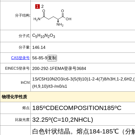
1
2
分子结构:
C
H
N
O
分子式:
5
10
2
3
146.14
分子量:
56-85-9
CAS登录号
:
200-292-1FEMA登录号3684
EINECS登录号:
1S/C5H10N2O3/c6-3(5(9)10)1-2-4(7)8/h3H,1-2,6H2,(
InChI:
(H,9,10)/t3-/m0/s1
物理化学性质
185ºCDECOMPOSITION185ºC
熔点:
32.25º(C=10,2NHCL)
比旋光度:
白色针状结晶。熔点184-185℃（