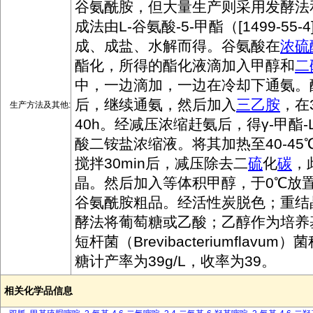
谷氨酰胺，但大量生产则采用发酵法和
成法由L-谷氨酸-5-甲酯（[1499-55
成、成盐、水解而得。谷氨酸在
浓硫
酯化，所得的酯化液滴加入甲醇和
二
中，一边滴加，一边在冷却下通氨。
后，继续通氨，然后加入
三乙胺
，在
生产方法及其他:
40h。经减压浓缩赶氨后，得γ-甲酯-L
酸二铵盐浓缩液。将其加热至40-45
搅拌30min后，减压除去二
硫
化
碳
，
晶。然后加入等体积甲醇，于0℃放置
谷氨酰胺粗品。经活性炭脱色；重结晶
酵法将葡萄糖或乙酸；乙醇作为培养
短杆菌（Brevibacteriumflavu
糖计产率为39g/L，收率为39。
相关化学品信息