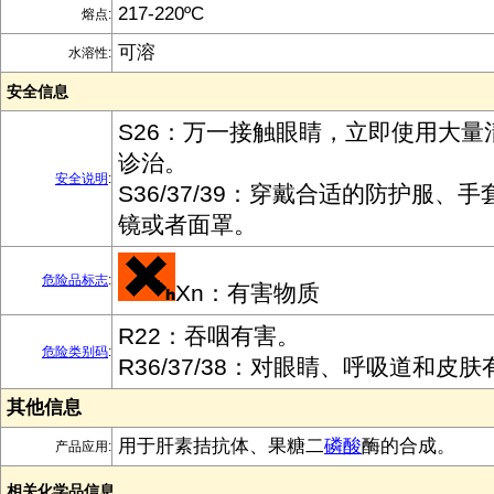
217-220ºC
熔点:
可溶
水溶性:
安全信息
S26：万一接触眼睛，立即使用大量
诊治。
安全说明
:
S36/37/39：穿戴合适的防护服、
镜或者面罩。
危险品标志
:
Xn：有害物质
R22：吞咽有害。
危险类别码
:
R36/37/38：对眼睛、呼吸道和皮
其他信息
用于肝素拮抗体、果糖二
磷酸
酶的合成。
产品应用:
相关化学品信息