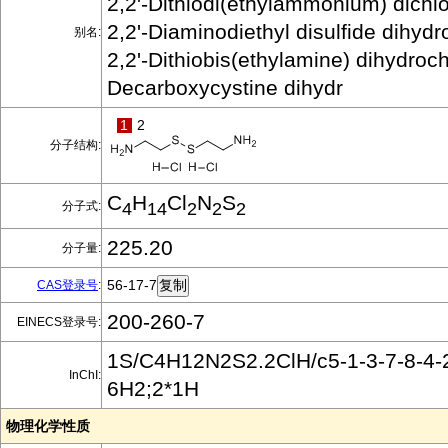
2,2'-Dithiodi(ethylammonium) dichlo
2,2'-Diaminodiethyl disulfide dihydr
别名:
2,2'-Dithiobis(ethylamine) dihydroch
Decarboxycystine dihydr
1
2
分子结构:
C
H
Cl
N
S
分子式:
4
14
2
2
2
225.20
分子量:
56-17-7
CAS登录号
:
200-260-7
EINECS登录号:
1S/C4H12N2S2.2ClH/c5-1-3-7-8-4-2
InChI:
6H2;2*1H
物理化学性质