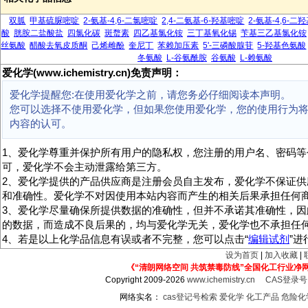
双胍
甲基硫脲嘧啶
2-氨基-4,6-二氯嘧啶
2,4-二氨基-6-羟基嘧啶
2-氨基-4,6-二
酸
胱胺二盐酸盐
四氯化碳
斑蝥素
四乙基氯化铵
三丁基氧化锡
苄基三乙基氯化铵
丝氨酸
醋酸去氧皮质酮
己烯雌酚
奎尼丁
苯赖加压素
5'-三磷酸腺苷
5-羟基色氨酸
冬氨酸
L-谷氨酰胺
谷氨酸
L-赖氨酸
爱化学(www.ichemistry.cn)免责声明：
爱化学提醒您:在使用爱化学之前，请您务必仔细阅读本声明。
您可以选择不使用爱化学，但如果您使用爱化学，您的使用行为
内容的认可。
1、爱化学尊重并保护所有用户的隐私权，您注册的用户名、密码等
可，爱化学不会主动泄露给第三方。
2、爱化学提供的产品供应商是注册会员自主发布，爱化学不保证供
和准确性。爱化学不对因使用本站内容而产生的相关后果承担任何
3、爱化学尽量确保所提供数据的准确性，但并不承诺其准确性，因
的数据，而造成不良后果的，均与爱化学无关，爱化学也不承担任
4、若是以上化学品信息有误或者不完整，您可以点击“
编辑试剂
”
设为首页
|
加入收藏
|
《“清朗网络空间 共筑禁毒防线”全国化工行业净
Copyright 2009-2026
www.ichemistry.cn
CAS登录
网络实名：
cas登记号检索
爱化学
化工产品
危险化