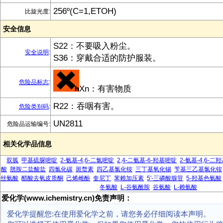
256º(C=1,ETOH)
比旋光度:
安全信息
S22：不要吸入粉尘。
安全说明
:
S36：穿戴合适的防护服装。
危险品标志
:
Xn：有害物质
R22：吞咽有害。
危险类别码
:
UN2811
危险品运输编号:
相关化学品信息
双胍
甲基硫脲嘧啶
2-氨基-4,6-二氯嘧啶
2,4-二氨基-6-羟基嘧啶
2-氨基-4,6-二
酸
胱胺二盐酸盐
四氯化碳
斑蝥素
四乙基氯化铵
三丁基氧化锡
苄基三乙基氯化铵
丝氨酸
醋酸去氧皮质酮
己烯雌酚
奎尼丁
苯赖加压素
5'-三磷酸腺苷
5-羟基色氨酸
冬氨酸
L-谷氨酰胺
谷氨酸
L-赖氨酸
爱化学(www.ichemistry.cn)免责声明：
爱化学提醒您:在使用爱化学之前，请您务必仔细阅读本声明。