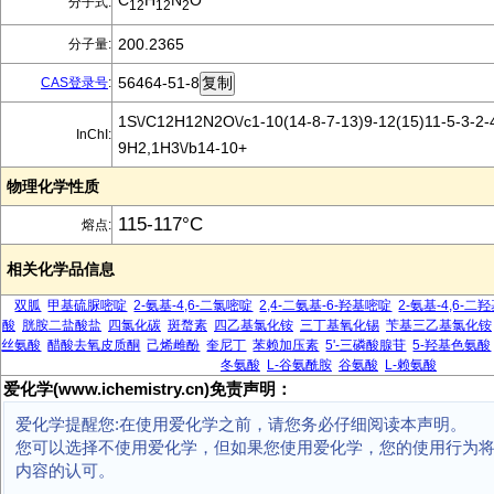
C
H
N
O
分子式:
12
12
2
200.2365
分子量:
56464-51-8
CAS登录号
:
1S\/C12H12N2O\/c1-10(14-8-7-13)9-12(15)11-5-3-2-4
InChI:
9H2,1H3\/b14-10+
物理化学性质
115-117°C
熔点:
相关化学品信息
双胍
甲基硫脲嘧啶
2-氨基-4,6-二氯嘧啶
2,4-二氨基-6-羟基嘧啶
2-氨基-4,6-二
酸
胱胺二盐酸盐
四氯化碳
斑蝥素
四乙基氯化铵
三丁基氧化锡
苄基三乙基氯化铵
丝氨酸
醋酸去氧皮质酮
己烯雌酚
奎尼丁
苯赖加压素
5'-三磷酸腺苷
5-羟基色氨酸
冬氨酸
L-谷氨酰胺
谷氨酸
L-赖氨酸
爱化学(www.ichemistry.cn)免责声明：
爱化学提醒您:在使用爱化学之前，请您务必仔细阅读本声明。
您可以选择不使用爱化学，但如果您使用爱化学，您的使用行为
内容的认可。