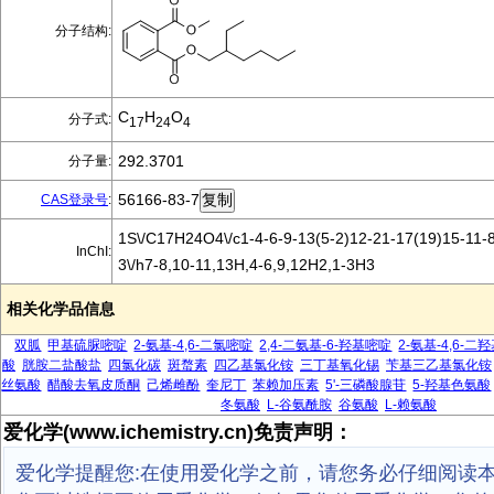
分子结构:
C
H
O
分子式:
17
24
4
292.3701
分子量:
56166-83-7
CAS登录号
:
1S\/C17H24O4\/c1-4-6-9-13(5-2)12-21-17(19)15-11-8
InChI:
3\/h7-8,10-11,13H,4-6,9,12H2,1-3H3
相关化学品信息
双胍
甲基硫脲嘧啶
2-氨基-4,6-二氯嘧啶
2,4-二氨基-6-羟基嘧啶
2-氨基-4,6-二
酸
胱胺二盐酸盐
四氯化碳
斑蝥素
四乙基氯化铵
三丁基氧化锡
苄基三乙基氯化铵
丝氨酸
醋酸去氧皮质酮
己烯雌酚
奎尼丁
苯赖加压素
5'-三磷酸腺苷
5-羟基色氨酸
冬氨酸
L-谷氨酰胺
谷氨酸
L-赖氨酸
爱化学(www.ichemistry.cn)免责声明：
爱化学提醒您:在使用爱化学之前，请您务必仔细阅读