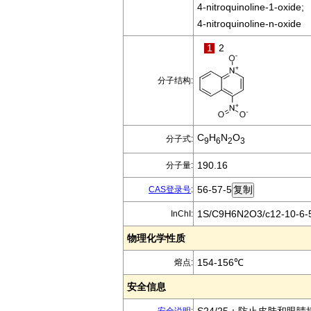
4-nitroquinoline-1-oxide;
4-nitroquinoline-n-oxide
1
2
分子结构:
C
H
N
O
分子式:
9
6
2
3
190.16
分子量:
56-57-5
CAS登录号
:
1S/C9H6N2O3/c12-10-6-5-
InChI:
物理化学性质
154-156℃
熔点:
安全信息