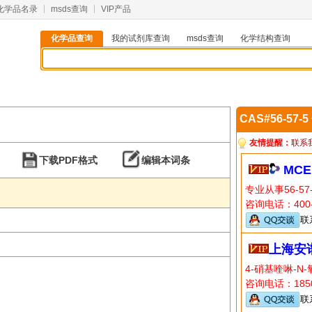
化学品名录
msds查询
VIP产品
化学品查询
我的试剂库查询
msds查询
化学结构查询
CAS#56-57-
友情提醒：
联系
下载PDF格式
编辑本词条
MCE
专业从事56-5
咨询电话：400-
联
上海安
4-硝基喹啉-
咨询电话：1850
联