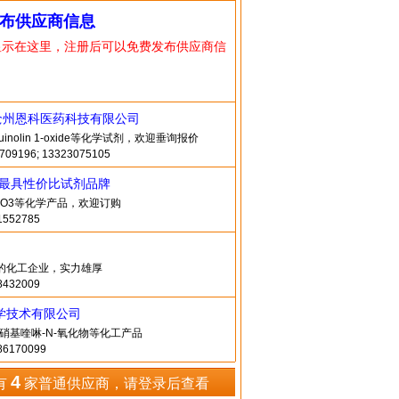
布供应商信息
显示在这里，注册后可以免费发布供应商信
沧州恩科医药科技有限公司
quinolin 1-oxide等化学试剂，欢迎垂询报价
9196; 13323075105
造最具性价比试剂品牌
2O3等化学产品，欢迎订购
552785
为主的化工企业，实力雄厚
432009
学技术有限公司
硝基喹啉-N-氧化物等化工产品
6170099
4
有
家普通供应商，请登录后查看