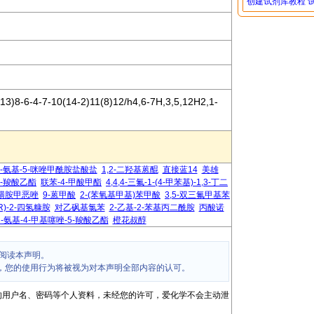
创建试剂库教程
3)8-6-4-7-10(14-2)11(8)12/h4,6-7H,3,5,12H2,1-
4-氨基-5-咪唑甲酰胺盐酸盐
1,2-二羟基蒽醌
直接蓝14
美雄
5-羧酸乙酯
联苯-4-甲酸甲酯
4,4,4-三氟-1-(4-甲苯基)-1,3-丁二
磺胺甲恶唑
9-蒽甲酸
2-(苯氧基甲基)苯甲酸
3,5-双三氟甲基苯
R)-2-四氢糠胺
对乙砜基氯苯
2-乙基-2-苯基丙二酰胺
丙酸诺
2-氨基-4-甲基噻唑-5-羧酸乙酯
橙花叔醇
阅读本声明。
，您的使用行为将被视为对本声明全部内容的认可。
的用户名、密码等个人资料，未经您的许可，爱化学不会主动泄