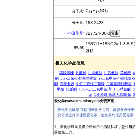
C
H
NO
分子式:
11
15
2
193.2423
分子量:
727724-30-3
CAS登录号
:
1S/C11H15NO2/c1-3-5-9(1
InChI:
2H3
相关化学品信息
磺胺噻唑
乳酸钠
L-缬氨酸
L-苏氨酸
美雌醇
酮
5,7-二氯-8-羟基喹哪啶
2-三氟甲基-4-氯嘧啶-
酮
丙胺卡因
4,4'-二硫代二苯胺
二苯基碘硝酸盐
甲酸
托哌酮
1,3,5-三(三氟甲基)苯
DL-精氨酸
(
龙
1,4-双(3-氨基丙基)哌嗪
爱化学(www.ichemistry.cn)免责声明：
爱化学提醒您:在使用爱化学之前，请您务必仔细
您可以选择不使用爱化学，但如果您使用爱化学
1、爱化学尊重并保护所有用户的隐私权，您注册
露给第三方。