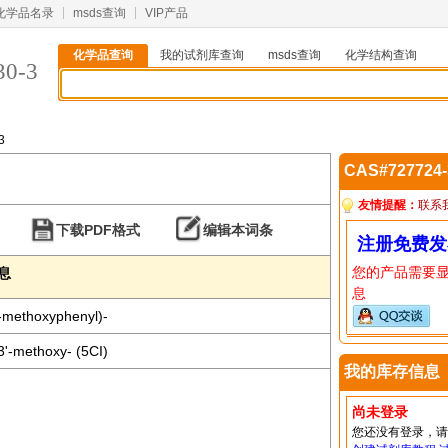
化学品名录
msds查询
VIP产品
化学品查询
我的试剂库查询
msds查询
化学结构查询
30-3
3
CAS#727724
友情提醒：
联系
下载PDF格式
编辑本词条
注册免费发
您的产品需要
信息
息
-methoxyphenyl)-
'-methoxy- (5CI)
我的库存信息
尚未登录
您还没有登录，