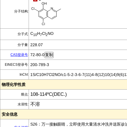
分子结构:
C
H
Cl
NO
分子式:
10
7
2
228.07
分子量:
72-80-0
CAS登录号
:
200-789-3
EINECS登录号:
1S/C10H7Cl2NO/c1-5-2-3-6-7(11)4-8(12)10(14)9(6)1
InChI:
物理化学性质
108-114ºC(DEC.)
熔点:
不溶
水溶性:
安全信息
S26：万一接触眼睛，立即使用大量清水冲洗并送医诊