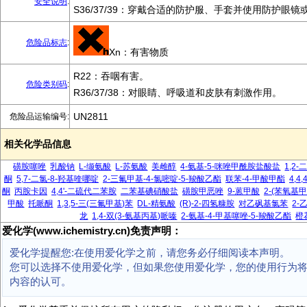
安全说明
:
S36/37/39：穿戴合适的防护服、手套并使用防护眼镜
危险品标志
:
Xn：有害物质
R22：吞咽有害。
危险类别码
:
R36/37/38：对眼睛、呼吸道和皮肤有刺激作用。
UN2811
危险品运输编号:
相关化学品信息
磺胺噻唑
乳酸钠
L-缬氨酸
L-苏氨酸
美雌醇
4-氨基-5-咪唑甲酰胺盐酸盐
1,2
酮
5,7-二氯-8-羟基喹哪啶
2-三氟甲基-4-氯嘧啶-5-羧酸乙酯
联苯-4-甲酸甲酯
4,4
酮
丙胺卡因
4,4'-二硫代二苯胺
二苯基碘硝酸盐
磺胺甲恶唑
9-蒽甲酸
2-(苯氧基
甲酸
托哌酮
1,3,5-三(三氟甲基)苯
DL-精氨酸
(R)-2-四氢糠胺
对乙砜基氯苯
2-
龙
1,4-双(3-氨基丙基)哌嗪
2-氨基-4-甲基噻唑-5-羧酸乙酯
橙
爱化学(www.ichemistry.cn)免责声明：
爱化学提醒您:在使用爱化学之前，请您务必仔细阅读本声明。
您可以选择不使用爱化学，但如果您使用爱化学，您的使用行为
内容的认可。