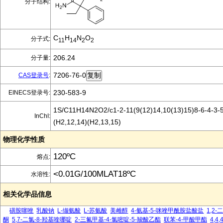
分子结构:
C
H
N
O
分子式:
11
14
2
2
206.24
分子量:
7206-76-0
CAS登录号
:
230-583-9
EINECS登录号:
1S/C11H14N2O2/c1-2-11(9(12)14,10(13)15)8-6-4-3-
InChI:
(H2,12,14)(H2,13,15)
物理化学性质
120ºC
熔点:
<0.01G/100MLAT18ºC
水溶性:
相关化学品信息
磺胺噻唑
乳酸钠
L-缬氨酸
L-苏氨酸
美雌醇
4-氨基-5-咪唑甲酰胺盐酸盐
1,2
酮
5,7-二氯-8-羟基喹哪啶
2-三氟甲基-4-氯嘧啶-5-羧酸乙酯
联苯-4-甲酸甲酯
4,4