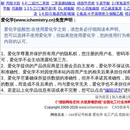
酮
丙胺卡因
4,4'-二硫代二苯胺
二苯基碘硝酸盐
磺胺甲恶唑
9-蒽甲酸
2-(苯氧基
甲酸
托哌酮
1,3,5-三(三氟甲基)苯
DL-精氨酸
(R)-2-四氢糠胺
对乙砜基氯苯
2-
龙
1,4-双(3-氨基丙基)哌嗪
2-氨基-4-甲基噻唑-5-羧酸乙酯
橙
爱化学(www.ichemistry.cn)免责声明：
爱化学提醒您:在使用爱化学之前，请您务必仔细阅读本声明。
您可以选择不使用爱化学，但如果您使用爱化学，您的使用行为
内容的认可。
1、爱化学尊重并保护所有用户的隐私权，您注册的用户名、密码等
可，爱化学不会主动泄露给第三方。
2、爱化学提供的产品供应商是注册会员自主发布，爱化学不保证供
和准确性。爱化学不对因使用本站内容而产生的相关后果承担任何
3、爱化学尽量确保所提供数据的准确性，但并不承诺其准确性，因
的数据，而造成不良后果的，均与爱化学无关，爱化学也不承担任
4、若是以上化学品信息有误或者不完整，您可以点击“
编辑试剂
”
设为首页
|
加入收藏
|
《“清朗网络空间 共筑禁毒防线”全国化工行业净
Copyright 2009-2026
www.ichemistry.cn
CAS登录
网络实名：
cas登记号检索
爱化学
化工产品
危险化