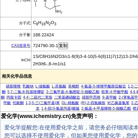
分子结构:
C
H
N
O
分子式:
8
16
2
3
188.22424
分子量:
724790-30-1
CAS登录号
:
1S/C8H16N2O3/c1-8(9)3-4-10(5-6(8)11)7(12)13-2/h6
InChI:
2H3/t6-,8-/m1/s1
相关化学品信息
磺胺噻唑
乳酸钠
L-缬氨酸
L-苏氨酸
美雌醇
4-氨基-5-咪唑甲酰胺盐酸盐
1,2
酮
5,7-二氯-8-羟基喹哪啶
2-三氟甲基-4-氯嘧啶-5-羧酸乙酯
联苯-4-甲酸甲酯
4,4
酮
丙胺卡因
4,4'-二硫代二苯胺
二苯基碘硝酸盐
磺胺甲恶唑
9-蒽甲酸
2-(苯氧基
甲酸
托哌酮
1,3,5-三(三氟甲基)苯
DL-精氨酸
(R)-2-四氢糠胺
对乙砜基氯苯
2-
龙
1,4-双(3-氨基丙基)哌嗪
2-氨基-4-甲基噻唑-5-羧酸乙酯
橙
爱化学(www.ichemistry.cn)免责声明：
爱化学提醒您:在使用爱化学之前，请您务必仔细阅读
您可以选择不使用爱化学，但如果您使用爱化学，您的