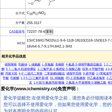
C
H
NO
分子式:
16
17
2
255.3117
分子量:
72237-78-6
CAS登录号
:
1S\/C16H17NO2\/c1-9-6-11(8-18)10(2)16-15(9)13-7-
InChI:
16\/h4-5,7-9,17H,6H2,1-3H3
相关化学品信息
磺胺噻唑
乳酸钠
L-缬氨酸
L-苏氨酸
美雌醇
4-氨基-5-咪唑甲酰胺盐酸盐
1,2
酮
5,7-二氯-8-羟基喹哪啶
2-三氟甲基-4-氯嘧啶-5-羧酸乙酯
联苯-4-甲酸甲酯
4,4
酮
丙胺卡因
4,4'-二硫代二苯胺
二苯基碘硝酸盐
磺胺甲恶唑
9-蒽甲酸
2-(苯氧基
甲酸
托哌酮
1,3,5-三(三氟甲基)苯
DL-精氨酸
(R)-2-四氢糠胺
对乙砜基氯苯
2-
龙
1,4-双(3-氨基丙基)哌嗪
2-氨基-4-甲基噻唑-5-羧酸乙酯
橙
爱化学(www.ichemistry.cn)免责声明：
爱化学提醒您:在使用爱化学之前，请您务必仔细阅读
您可以选择不使用爱化学，但如果您使用爱化学，您的
为对本声明全部内容的认可。