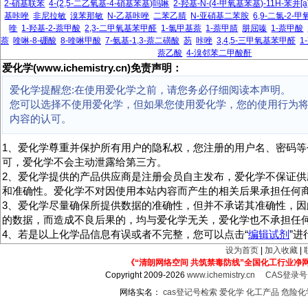
2-硝基联苯
4-(2,5-二乙氧基-4-硝基苯基)吗啉
2-羟基-N-(4-甲氧基苯基)-11H-苯并[
基咔唑
非尼拉敏
溴苯那敏
N-乙基咔唑
二苯乙腈
N-亚硝基二苯胺
6,9-二氯-2-
喹
1-羟基-2-萘甲酸
2,3-二甲氧基苯甲醛
1-氯甲基萘
1-萘甲腈
肼屈嗪
1-萘甲酸
萘
喹啉-8-硼酸
8-喹啉甲酸
7-氨基-1,3-萘二磺酸
芴
咔唑
3,4,5-三甲氧基苯甲醛
1
萘乙酸
4-溴邻苯二甲酸酐
爱化学(www.ichemistry.cn)免责声明：
爱化学提醒您:在使用爱化学之前，请您务必仔细阅读本声明。
您可以选择不使用爱化学，但如果您使用爱化学，您的使用行为
内容的认可。
1、爱化学尊重并保护所有用户的隐私权，您注册的用户名、密码等
可，爱化学不会主动泄露给第三方。
2、爱化学提供的产品供应商是注册会员自主发布，爱化学不保证供
和准确性。爱化学不对因使用本站内容而产生的相关后果承担任何
3、爱化学尽量确保所提供数据的准确性，但并不承诺其准确性，因
的数据，而造成不良后果的，均与爱化学无关，爱化学也不承担任
4、若是以上化学品信息有误或者不完整，您可以点击“
编辑试剂
”
设为首页
|
加入收藏
|
《“清朗网络空间 共筑禁毒防线”全国化工行业净
Copyright 2009-2026
www.ichemistry.cn
CAS登录
网络实名：
cas登记号检索
爱化学
化工产品
危险化