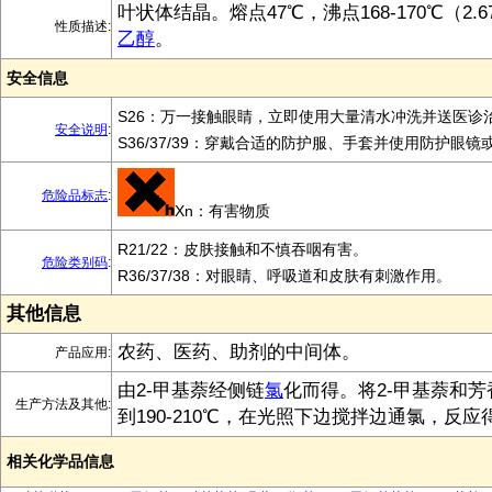
叶状体结晶。熔点47℃，沸点168-170℃（2.6
性质描述:
乙醇
。
安全信息
S26：万一接触眼睛，立即使用大量清水冲洗并送医诊
安全说明
:
S36/37/39：穿戴合适的防护服、手套并使用防护眼镜
危险品标志
:
Xn：有害物质
R21/22：皮肤接触和不慎吞咽有害。
危险类别码
:
R36/37/38：对眼睛、呼吸道和皮肤有刺激作用。
其他信息
农药、医药、助剂的中间体。
产品应用:
由2-甲基萘经侧链
氯
化而得。将2-甲基萘和
生产方法及其他:
到190-210℃，在光照下边搅拌边通氯，反应
相关化学品信息