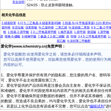
安全说明
:
S24/25：防止皮肤和眼睛接触。
相关化学品信息
2-硝基联苯
4-(2,5-二乙氧基-4-硝基苯基)吗啉
2-羟基-N-(4-甲氧基苯基)-11H-苯并[
基咔唑
非尼拉敏
溴苯那敏
N-乙基咔唑
二苯乙腈
N-亚硝基二苯胺
6,9-二氯-2-
喹
1-羟基-2-萘甲酸
2,3-二甲氧基苯甲醛
1-氯甲基萘
1-萘甲腈
肼屈嗪
1-萘甲酸
萘
喹啉-8-硼酸
8-喹啉甲酸
7-氨基-1,3-萘二磺酸
芴
咔唑
3,4,5-三甲氧基苯甲醛
1
萘乙酸
4-溴邻苯二甲酸酐
爱化学(www.ichemistry.cn)免责声明：
爱化学提醒您:在使用爱化学之前，请您务必仔细阅读本声明。
您可以选择不使用爱化学，但如果您使用爱化学，您的使用行为
内容的认可。
1、爱化学尊重并保护所有用户的隐私权，您注册的用户名、密码等
可，爱化学不会主动泄露给第三方。
2、爱化学提供的产品供应商是注册会员自主发布，爱化学不保证供
和准确性。爱化学不对因使用本站内容而产生的相关后果承担任何
3、爱化学尽量确保所提供数据的准确性，但并不承诺其准确性，因
的数据，而造成不良后果的，均与爱化学无关，爱化学也不承担任
4、若是以上化学品信息有误或者不完整，您可以点击“
编辑试剂
”