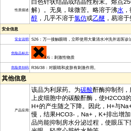
白色针状结晶或结晶性粉末。熔点256
解）。无臭，味微苦。略溶于沸
水
，
性质描述:
醇
，几乎不溶于
氯仿
或
乙醚
，易溶于
安全信息
S26：万一接触眼睛，立即使用大量清水冲洗并送医诊
安全说明
:
危险品标志
:
Xi：刺激性物质
R36/38：对眼睛和皮肤有刺激作用。
危险类别码
:
其他信息
该品为利尿药。为
碳
酸
酐酶抑制剂，
上皮细胞中的碳酸酐酶，使H2CO3
H+的产生随之下降。因此，H+与Na
产品应用:
慢，结果HCO3-，Na+，K+排出
品尚能抑制房水分泌过程，使眼压下
光眼，轻度心脏性水肿等。