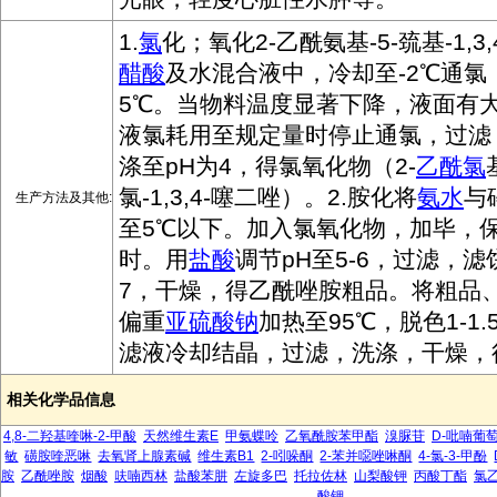
1.
氯
化；氧化2-乙酰氨基-5-巯基-1,3
醋酸
及水混合液中，冷却至-2℃通氯
5℃。当物料温度显著下降，液面有
液氯耗用至规定量时停止通氯，过滤
涤至pH为4，得氯氧化物（2-
乙酰氯
氯-1,3,4-噻二唑）。2.胺化将
氨水
与
生产方法及其他:
至5℃以下。加入氯氧化物，加毕，
时。用
盐酸
调节pH至5-6，过滤，滤
7，干燥，得乙酰唑胺粗品。将粗品
偏重
亚硫酸钠
加热至95℃，脱色1-1
滤液冷却结晶，过滤，洗涤，干燥，
相关化学品信息
4,8-二羟基喹啉-2-甲酸
天然维生素E
甲氨蝶呤
乙氧酰胺苯甲酯
溴脲苷
D-吡喃葡
敏
磺胺喹恶啉
去氧肾上腺素碱
维生素B1
2-吲哚酮
2-苯并噁唑啉酮
4-氯-3-甲酚
胺
乙酰唑胺
烟酸
呋喃西林
盐酸苯肼
左旋多巴
托拉佐林
山梨酸钾
丙酸丁酯
氯
酸钾