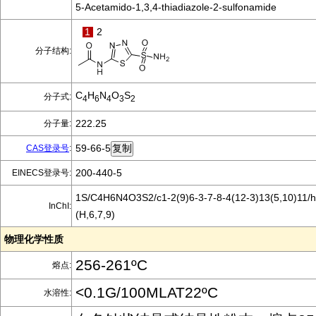
5-Acetamido-1,3,4-thiadiazole-2-sulfonamide
1
2
分子结构:
C
H
N
O
S
分子式:
4
6
4
3
2
222.25
分子量:
59-66-5
CAS登录号
:
200-440-5
EINECS登录号:
1S/C4H6N4O3S2/c1-2(9)6-3-7-8-4(12-3)13(5,10)11/h
InChI:
(H,6,7,9)
物理化学性质
256-261ºC
熔点:
<0.1G/100MLAT22ºC
水溶性: