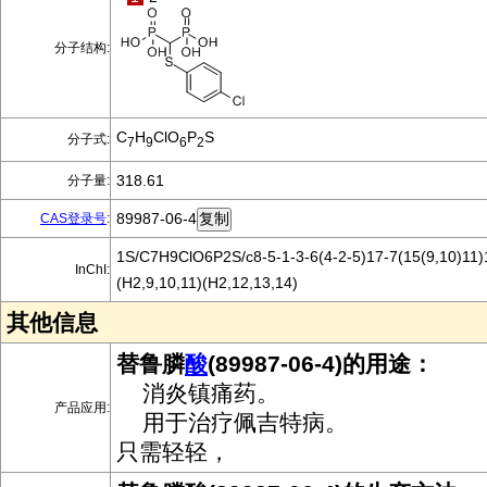
分子结构:
C
H
ClO
P
S
分子式:
7
9
6
2
318.61
分子量:
89987-06-4
CAS登录号
:
1S/C7H9ClO6P2S/c8-5-1-3-6(4-2-5)17-7(15(9,10)11)
InChI:
(H2,9,10,11)(H2,12,13,14)
其他信息
替鲁膦
酸
(89987-06-4)的用途：
消炎镇痛药。
产品应用:
用于治疗佩吉特病。
只需轻轻，