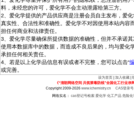
1、爱化学尊重并保护所有用户的隐私权，您注册的用户
料，未经您的许可，爱化学不会主动泄露给第三方。
2、爱化学提供的产品供应商是注册会员自主发布，爱化
真实性、合法性和准确性。爱化学不对因使用本站内容
担任何商业和法律责任。
3、爱化学尽量确保所提供数据的准确性，但并不承诺其
使用本数据库中的数据，而造成不良后果的，均与爱化
承担任何相关责任。
4、若是以上化学品信息有误或者不完整，您可以点击“
或完善。
设为首页
|
加入收藏
|
《“清朗网络空间 共筑禁毒防线”全国化工行业净
Copyright 2009-2026
www.ichemistry.cn
CAS登录
网络实名：
cas登记号检索
爱化学
化工产品
危险化