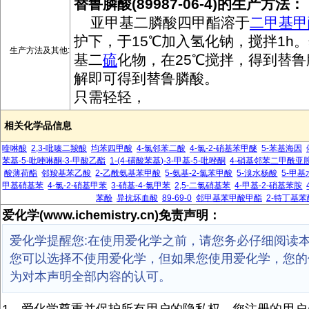
替鲁膦酸(89987-06-4)的生产方法：
亚甲基二膦酸四甲酯溶于
二甲基甲
护下，于15℃加入氢化钠，搅拌1h。
生产方法及其他:
基二
硫
化物，在25℃搅拌，得到替
解即可得到替鲁膦酸。
只需轻轻，
相关化学品信息
喹啉酸
2,3-吡嗪二羧酸
均苯四甲酸
4-氯邻苯二酸
4-氯-2-硝基苯甲醚
5-苯基海因
苯基-5-吡唑啉酮-3-甲酸乙酯
1-(4-磺酸苯基)-3-甲基-5-吡唑酮
4-硝基邻苯二甲酰亚
酸薄荷酯
邻羧基苯乙酸
2-乙酰氨基苯甲酸
5-氨基-2-氯苯甲酸
5-溴水杨酸
5-甲
甲基硝基苯
4-氯-2-硝基甲苯
3-硝基-4-氯甲苯
2,5-二氯硝基苯
4-甲基-2-硝基苯胺
苯酚
异抗坏血酸
89-69-0
邻甲基苯甲酸甲酯
2-特丁基苯
爱化学(www.ichemistry.cn)免责声明：
爱化学提醒您:在使用爱化学之前，请您务必仔细阅读
您可以选择不使用爱化学，但如果您使用爱化学，您的
为对本声明全部内容的认可。