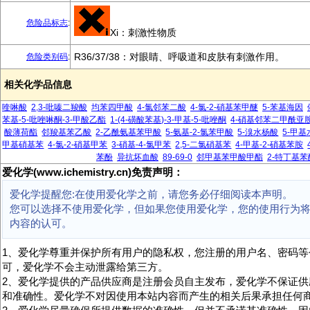
危险品标志
:
Xi：刺激性物质
R36/37/38：对眼睛、呼吸道和皮肤有刺激作用。
危险类别码
:
相关化学品信息
喹啉酸
2,3-吡嗪二羧酸
均苯四甲酸
4-氯邻苯二酸
4-氯-2-硝基苯甲醚
5-苯基海因
苯基-5-吡唑啉酮-3-甲酸乙酯
1-(4-磺酸苯基)-3-甲基-5-吡唑酮
4-硝基邻苯二甲酰亚
酸薄荷酯
邻羧基苯乙酸
2-乙酰氨基苯甲酸
5-氨基-2-氯苯甲酸
5-溴水杨酸
5-甲
甲基硝基苯
4-氯-2-硝基甲苯
3-硝基-4-氯甲苯
2,5-二氯硝基苯
4-甲基-2-硝基苯胺
苯酚
异抗坏血酸
89-69-0
邻甲基苯甲酸甲酯
2-特丁基苯
爱化学(www.ichemistry.cn)免责声明：
爱化学提醒您:在使用爱化学之前，请您务必仔细阅读本声明。
您可以选择不使用爱化学，但如果您使用爱化学，您的使用行为
内容的认可。
1、爱化学尊重并保护所有用户的隐私权，您注册的用户名、密码等
可，爱化学不会主动泄露给第三方。
2、爱化学提供的产品供应商是注册会员自主发布，爱化学不保证供
和准确性。爱化学不对因使用本站内容而产生的相关后果承担任何