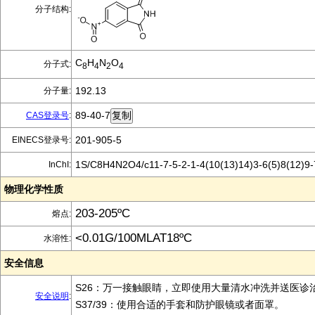
分子结构:
C
H
N
O
分子式:
8
4
2
4
192.13
分子量:
89-40-7
CAS登录号
:
201-905-5
EINECS登录号:
1S/C8H4N2O4/c11-7-5-2-1-4(10(13)14)3-6(5)8(12)9-7
InChI:
物理化学性质
203-205ºC
熔点:
<0.01G/100MLAT18ºC
水溶性:
安全信息
S26：万一接触眼睛，立即使用大量清水冲洗并送医诊
安全说明
:
S37/39：使用合适的手套和防护眼镜或者面罩。