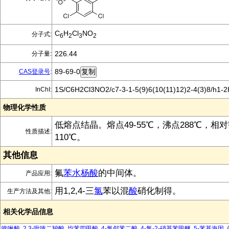
C
H
Cl
NO
分子式:
6
2
3
2
226.44
分子量:
89-69-0
CAS登录号
:
1S/C6H2Cl3NO2/c7-3-1-5(9)6(10(11)12)2-4(3)8/h1-2
InChI:
物理化学性质
低熔点结晶。熔点49-55℃，沸点288℃，相对
性质描述:
110℃。
其他信息
氟
苯
水杨酸
的中间体。
产品应用:
用1,2,4-三
氯
苯以混
酸
硝化制得。
生产方法及其他:
相关化学品信息
喹啉酸
2,3-吡嗪二羧酸
均苯四甲酸
4-氯邻苯二酸
4-氯-2-硝基苯甲醚
5-苯基海因