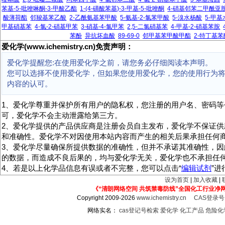
苯基-5-吡唑啉酮-3-甲酸乙酯
1-(4-磺酸苯基)-3-甲基-5-吡唑酮
4-硝基邻苯二甲酰亚
酸薄荷酯
邻羧基苯乙酸
2-乙酰氨基苯甲酸
5-氨基-2-氯苯甲酸
5-溴水杨酸
5-甲
甲基硝基苯
4-氯-2-硝基甲苯
3-硝基-4-氯甲苯
2,5-二氯硝基苯
4-甲基-2-硝基苯胺
苯酚
异抗坏血酸
89-69-0
邻甲基苯甲酸甲酯
2-特丁基苯
爱化学(www.ichemistry.cn)免责声明：
爱化学提醒您:在使用爱化学之前，请您务必仔细阅读本声明。
您可以选择不使用爱化学，但如果您使用爱化学，您的使用行为
内容的认可。
1、爱化学尊重并保护所有用户的隐私权，您注册的用户名、密码等
可，爱化学不会主动泄露给第三方。
2、爱化学提供的产品供应商是注册会员自主发布，爱化学不保证供
和准确性。爱化学不对因使用本站内容而产生的相关后果承担任何
3、爱化学尽量确保所提供数据的准确性，但并不承诺其准确性，因
的数据，而造成不良后果的，均与爱化学无关，爱化学也不承担任
4、若是以上化学品信息有误或者不完整，您可以点击“
编辑试剂
”
设为首页
|
加入收藏
|
《“清朗网络空间 共筑禁毒防线”全国化工行业净
Copyright 2009-2026
www.ichemistry.cn
CAS登录
网络实名：
cas登记号检索
爱化学
化工产品
危险化