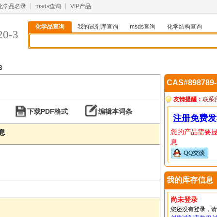
化学品名录
msds查询
VIP产品
化学品查询
我的试剂库查询
msds查询
化学结构查询
20-3
3
CAS#898789
友情提醒：
联系
下载PDF格式
编辑本词条
注册免费发
您的产品需要
信息
息
我的库存信息
尚未登录
您还没有登录，