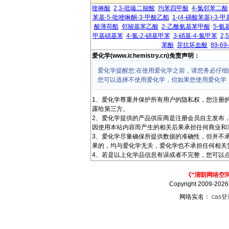
喹啉酸
2,3-吡嗪二羧酸
均苯四甲酸
4-氯邻苯二酸
苯基-5-吡唑啉酮-3-甲酸乙酯
1-(4-磺酸苯基)-3-
酸薄荷酯
邻羧基苯乙酸
2-乙酰氨基苯甲酸
5-氨
甲基硝基苯
4-氯-2-硝基甲苯
3-硝基-4-氯甲苯
2
苯酚
异抗坏血酸
89-69
爱化学(www.ichemistry.cn)免责声明：
爱化学提醒您:在使用爱化学之前，请您务必仔细
您可以选择不使用爱化学，但如果您使用爱化学
1、爱化学尊重并保护所有用户的隐私权，您注册
露给第三方。
2、爱化学提供的产品供应商是注册会员自主发布
因使用本站内容而产生的相关后果承担任何商业和
3、爱化学尽量确保所提供数据的准确性，但并不
果的，均与爱化学无关，爱化学也不承担任何相关
4、若是以上化学品信息有误或者不完整，您可以点
《“清朗网络空
Copyright 2009-202
网络实名：
cas