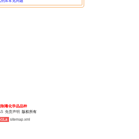
试剂库常见问题
易制毒化学品品种
AS
免责声明
版权所有
51La
sitemap.xml