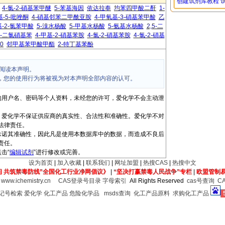
创建试剂库教程
4-氯-2-硝基苯甲醚
5-苯基海因
依达拉奉
均苯四甲酸二酐
1-
甲基-5-吡唑酮
4-硝基邻苯二甲酰亚胺
4-甲氧基-3-硝基苯甲酸
乙
基-2-氯苯甲酸
5-溴水杨酸
5-甲基水杨酸
5-氨基水杨酸
2,5-二
,5-二氯硝基苯
4-甲基-2-硝基苯胺
4-氯-2-硝基苯胺
4-氯-2-硝基
-0
邻甲基苯甲酸甲酯
2-特丁基苯酚
阅读本声明。
，您的使用行为将被视为对本声明全部内容的认可。
的用户名、密码等个人资料，未经您的许可，爱化学不会主动泄
，爱化学不保证供应商的真实性、合法性和准确性。爱化学不对
法律责任。
承诺其准确性，因此凡是使用本数据库中的数据，而造成不良后
责任。
击“
编辑试剂
”进行修改或完善。
设为首页
|
加入收藏
|
联系我们
|
网址加盟
|
热搜CAS
|
热搜中文
间 共筑禁毒防线”全国化工行业净网倡议》
|
“坚决打赢禁毒人民战争”专栏
|
欧盟管制
6
www.ichemistry.cn
CAS登录号目录
字母索引
All Rights Reserved
cas号查询
C
登记号检索
爱化学
化工产品
危险化学品
msds查询
化工产品原料
求购化工产品