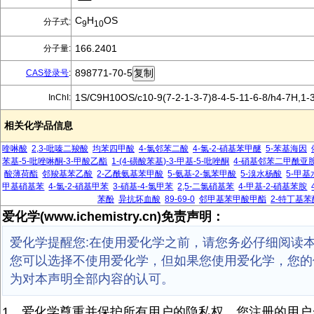
C
H
OS
分子式:
9
10
166.2401
分子量:
898771-70-5
CAS登录号
:
1S/C9H10OS/c10-9(7-2-1-3-7)8-4-5-11-6-8/h4-7H,1-
InChI:
相关化学品信息
喹啉酸
2,3-吡嗪二羧酸
均苯四甲酸
4-氯邻苯二酸
4-氯-2-硝基苯甲醚
5-苯基海因
苯基-5-吡唑啉酮-3-甲酸乙酯
1-(4-磺酸苯基)-3-甲基-5-吡唑酮
4-硝基邻苯二甲酰亚
酸薄荷酯
邻羧基苯乙酸
2-乙酰氨基苯甲酸
5-氨基-2-氯苯甲酸
5-溴水杨酸
5-甲
甲基硝基苯
4-氯-2-硝基甲苯
3-硝基-4-氯甲苯
2,5-二氯硝基苯
4-甲基-2-硝基苯胺
苯酚
异抗坏血酸
89-69-0
邻甲基苯甲酸甲酯
2-特丁基苯
爱化学(www.ichemistry.cn)免责声明：
爱化学提醒您:在使用爱化学之前，请您务必仔细阅读
您可以选择不使用爱化学，但如果您使用爱化学，您的
为对本声明全部内容的认可。
1、爱化学尊重并保护所有用户的隐私权，您注册的用户