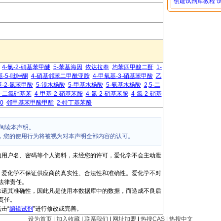
创建试剂库教程
4-氯-2-硝基苯甲醚
5-苯基海因
依达拉奉
均苯四甲酸二酐
1-
甲基-5-吡唑酮
4-硝基邻苯二甲酰亚胺
4-甲氧基-3-硝基苯甲酸
乙
基-2-氯苯甲酸
5-溴水杨酸
5-甲基水杨酸
5-氨基水杨酸
2,5-二
,5-二氯硝基苯
4-甲基-2-硝基苯胺
4-氯-2-硝基苯胺
4-氯-2-硝基
-0
邻甲基苯甲酸甲酯
2-特丁基苯酚
阅读本声明。
，您的使用行为将被视为对本声明全部内容的认可。
的用户名、密码等个人资料，未经您的许可，爱化学不会主动泄
，爱化学不保证供应商的真实性、合法性和准确性。爱化学不对
法律责任。
承诺其准确性，因此凡是使用本数据库中的数据，而造成不良后
责任。
击“
编辑试剂
”进行修改或完善。
设为首页
|
加入收藏
|
联系我们
|
网址加盟
|
热搜CAS
|
热搜中文