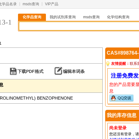
化学品名录
msds查询
VIP产品
化学品查询
我的试剂库查询
msds查询
化学结构查询
13-1
1
CAS#898764
友情提醒：
联系
下载PDF格式
编辑本词条
注册免费发
您的产品需要
信息
息
PYRROLINOMETHYL) BENZOPHENONE
我的库存信息
尚未登录
您还没有登录，