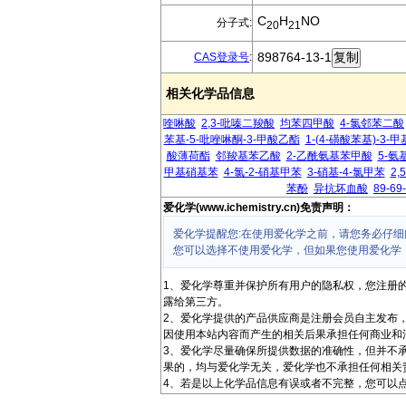
C
H
NO
分子式:
20
21
898764-13-1
CAS登录号
:
相关化学品信息
喹啉酸
2,3-吡嗪二羧酸
均苯四甲酸
4-氯邻苯二酸
苯基-5-吡唑啉酮-3-甲酸乙酯
1-(4-磺酸苯基)-3-
酸薄荷酯
邻羧基苯乙酸
2-乙酰氨基苯甲酸
5-氨
甲基硝基苯
4-氯-2-硝基甲苯
3-硝基-4-氯甲苯
2
苯酚
异抗坏血酸
89-69
爱化学(www.ichemistry.cn)免责声明：
爱化学提醒您:在使用爱化学之前，请您务必仔细
您可以选择不使用爱化学，但如果您使用爱化学
1、爱化学尊重并保护所有用户的隐私权，您注册
露给第三方。
2、爱化学提供的产品供应商是注册会员自主发布
因使用本站内容而产生的相关后果承担任何商业和
3、爱化学尽量确保所提供数据的准确性，但并不
果的，均与爱化学无关，爱化学也不承担任何相关
4、若是以上化学品信息有误或者不完整，您可以点