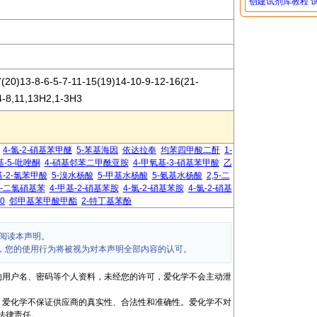
创建试剂库教程
20)13-8-6-5-7-11-15(19)14-10-9-12-16(21-
4-8,11,13H2,1-3H3
4-氯-2-硝基苯甲醚
5-苯基海因
依达拉奉
均苯四甲酸二酐
1-
甲基-5-吡唑酮
4-硝基邻苯二甲酰亚胺
4-甲氧基-3-硝基苯甲酸
乙
基-2-氯苯甲酸
5-溴水杨酸
5-甲基水杨酸
5-氨基水杨酸
2,5-二
,5-二氯硝基苯
4-甲基-2-硝基苯胺
4-氯-2-硝基苯胺
4-氯-2-硝基
-0
邻甲基苯甲酸甲酯
2-特丁基苯酚
阅读本声明。
，您的使用行为将被视为对本声明全部内容的认可。
的用户名、密码等个人资料，未经您的许可，爱化学不会主动泄
，爱化学不保证供应商的真实性、合法性和准确性。爱化学不对
法律责任。