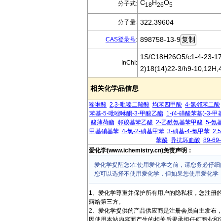
C
H
O
分子式:
18
26
5
322.39604
分子量:
898758-13-9
CAS登录号
:
1S/C18H26O5/c1-4-23-17(
InChI:
2)18(14)22-3/h9-10,12H,
相关化学品信息
喹啉酸
2,3-吡嗪二羧酸
均苯四甲酸
4-氯邻苯二酸
苯基-5-吡唑啉酮-3-甲酸乙酯
1-(4-磺酸苯基)-3-
酸薄荷酯
邻羧基苯乙酸
2-乙酰氨基苯甲酸
5-氨
甲基硝基苯
4-氯-2-硝基甲苯
3-硝基-4-氯甲苯
2
苯酚
异抗坏血酸
89-69
爱化学(www.ichemistry.cn)免责声明：
爱化学提醒您:在使用爱化学之前，请您务必仔细
您可以选择不使用爱化学，但如果您使用爱化学
1、爱化学尊重并保护所有用户的隐私权，您注册
露给第三方。
2、爱化学提供的产品供应商是注册会员自主发布
因使用本站内容而产生的相关后果承担任何商业和