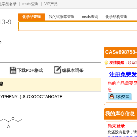
化学品名录
msds查询
VIP产品
化学品查询
我的试剂库查询
msds查询
化学结构查询
13-9
9
CAS#898758
友情提醒：
联系
下载PDF格式
编辑本词条
注册免费发
您的产品需要
信息
息
OXYPHENYL)-8-OXOOCTANOATE
我的库存信息
尚未登录
您还没有登录，