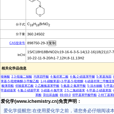
C
H
BrNO
分子式:
18
18
2
360.24502
分子量:
898750-29-3
CAS登录号
:
1S/C18H18BrNO2/c19-16-6-3-5-14(12-16)18(21)17-7-
InChI:
10-22-11-9-20/h1-7,12H,8-11,13H2
相关化学品信息
喹啉酸
2,3-吡嗪二羧酸
均苯四甲酸
4-氯邻苯二酸
4-氯-2-硝基苯甲醚
5-苯基海因
苯基-5-吡唑啉酮-3-甲酸乙酯
1-(4-磺酸苯基)-3-甲基-5-吡唑酮
4-硝基邻苯二甲酰亚
酸薄荷酯
邻羧基苯乙酸
2-乙酰氨基苯甲酸
5-氨基-2-氯苯甲酸
5-溴水杨酸
5-甲
甲基硝基苯
4-氯-2-硝基甲苯
3-硝基-4-氯甲苯
2,5-二氯硝基苯
4-甲基-2-硝基苯胺
苯酚
异抗坏血酸
89-69-0
邻甲基苯甲酸甲酯
2-特丁基苯
爱化学(www.ichemistry.cn)免责声明：
爱化学提醒您:在使用爱化学之前，请您务必仔细阅读