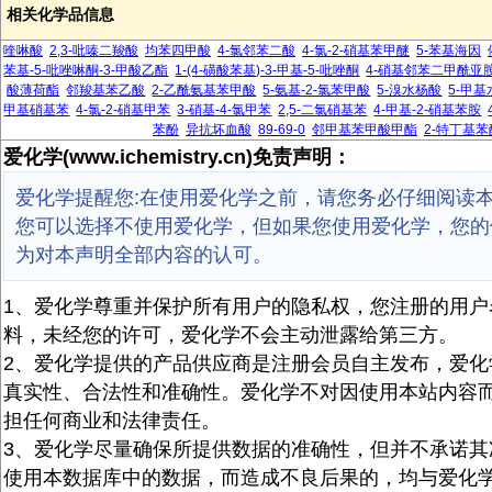
相关化学品信息
喹啉酸
2,3-吡嗪二羧酸
均苯四甲酸
4-氯邻苯二酸
4-氯-2-硝基苯甲醚
5-苯基海因
苯基-5-吡唑啉酮-3-甲酸乙酯
1-(4-磺酸苯基)-3-甲基-5-吡唑酮
4-硝基邻苯二甲酰亚
酸薄荷酯
邻羧基苯乙酸
2-乙酰氨基苯甲酸
5-氨基-2-氯苯甲酸
5-溴水杨酸
5-甲
甲基硝基苯
4-氯-2-硝基甲苯
3-硝基-4-氯甲苯
2,5-二氯硝基苯
4-甲基-2-硝基苯胺
苯酚
异抗坏血酸
89-69-0
邻甲基苯甲酸甲酯
2-特丁基苯
爱化学(www.ichemistry.cn)免责声明：
爱化学提醒您:在使用爱化学之前，请您务必仔细阅读
您可以选择不使用爱化学，但如果您使用爱化学，您的
为对本声明全部内容的认可。
1、爱化学尊重并保护所有用户的隐私权，您注册的用户
料，未经您的许可，爱化学不会主动泄露给第三方。
2、爱化学提供的产品供应商是注册会员自主发布，爱化
真实性、合法性和准确性。爱化学不对因使用本站内容
担任何商业和法律责任。
3、爱化学尽量确保所提供数据的准确性，但并不承诺其
使用本数据库中的数据，而造成不良后果的，均与爱化