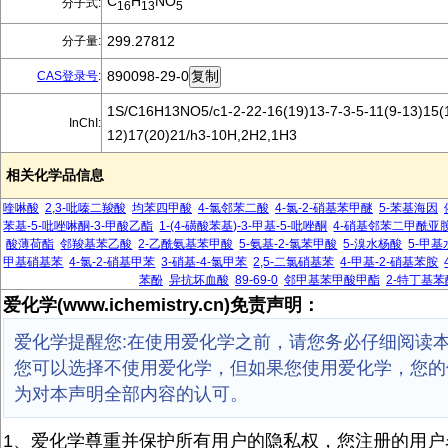
C
H
NO
分子式:
16
13
5
299.27812
分子量:
890098-29-0
CAS登录号
:
1S/C16H13NO5/c1-2-22-16(19)13-7-3-5-11(9-13)15(1
InChI:
12)17(20)21/h3-10H,2H2,1H3
相关化学品信息
喹啉酸
2,3-吡嗪二羧酸
均苯四甲酸
4-氯邻苯二酸
4-氯-2-硝基苯甲醚
5-苯基海因
苯基-5-吡唑啉酮-3-甲酸乙酯
1-(4-磺酸苯基)-3-甲基-5-吡唑酮
4-硝基邻苯二甲酰亚
酸薄荷酯
邻羧基苯乙酸
2-乙酰氨基苯甲酸
5-氨基-2-氯苯甲酸
5-溴水杨酸
5-甲
甲基硝基苯
4-氯-2-硝基甲苯
3-硝基-4-氯甲苯
2,5-二氯硝基苯
4-甲基-2-硝基苯胺
苯酚
异抗坏血酸
89-69-0
邻甲基苯甲酸甲酯
2-特丁基苯
爱化学(www.ichemistry.cn)免责声明：
爱化学提醒您:在使用爱化学之前，请您务必仔细阅读
您可以选择不使用爱化学，但如果您使用爱化学，您的
为对本声明全部内容的认可。
1、爱化学尊重并保护所有用户的隐私权，您注册的用户