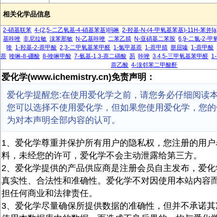
相关化学品信息
2-硝基联苯
4-(2,5-二乙氧基-4-硝基苯基)吗啉
2-羟基-N-(4-甲氧基苯基)-11H-苯并[
基咔唑
非尼拉敏
溴苯那敏
N-乙基咔唑
二苯乙腈
N-亚硝基二苯胺
6,9-二氯-2-
喹
1-羟基-2-萘甲酸
2,3-二甲氧基苯甲醛
1-氯甲基萘
1-萘甲腈
肼屈嗪
1-萘甲酸
萘
喹啉-8-硼酸
8-喹啉甲酸
7-氨基-1,3-萘二磺酸
芴
咔唑
3,4,5-三甲氧基苯甲醛
1
萘乙酸
4-溴邻苯二甲酸酐
爱化学(www.ichemistry.cn)免责声明：
爱化学提醒您:在使用爱化学之前，请您务必仔细阅读
您可以选择不使用爱化学，但如果您使用爱化学，您的
为对本声明全部内容的认可。
1、爱化学尊重并保护所有用户的隐私权，您注册的用户
料，未经您的许可，爱化学不会主动泄露给第三方。
2、爱化学提供的产品供应商是注册会员自主发布，爱化
真实性、合法性和准确性。爱化学不对因使用本站内容
担任何商业和法律责任。
3、爱化学尽量确保所提供数据的准确性，但并不承诺其