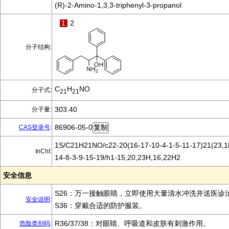
(R)-2-Amino-1,3,3-triphenyl-3-propanol
1
2
分子结构:
C
H
NO
分子式:
21
21
303.40
分子量:
86906-05-0
CAS登录号
:
1S/C21H21NO/c22-20(16-17-10-4-1-5-11-17)21(23,18
InChI:
14-8-3-9-15-19/h1-15,20,23H,16,22H2
安全信息
S26：万一接触眼睛，立即使用大量清水冲洗并送医诊
安全说明
:
S36：穿戴合适的防护服装。
R36/37/38：对眼睛、呼吸道和皮肤有刺激作用。
危险类别码
: