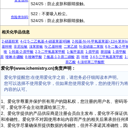
安全说明
:
S24/25：防止皮肤和眼睛接触。
S22：不要吸入粉尘。
危险类别码
:
S24/25：防止皮肤和眼睛接触。
相关化学品信息
2-硝基联苯
4-(2,5-二乙氧基-4-硝基苯基)吗啉
2-羟基-N-(4-甲氧基苯基)-11H-苯并[
基咔唑
非尼拉敏
溴苯那敏
N-乙基咔唑
二苯乙腈
N-亚硝基二苯胺
6,9-二氯-2-
喹
1-羟基-2-萘甲酸
2,3-二甲氧基苯甲醛
1-氯甲基萘
1-萘甲腈
肼屈嗪
1-萘甲酸
萘
喹啉-8-硼酸
8-喹啉甲酸
7-氨基-1,3-萘二磺酸
芴
咔唑
3,4,5-三甲氧基苯甲醛
1
萘乙酸
4-溴邻苯二甲酸酐
爱化学(www.ichemistry.cn)免责声明：
爱化学提醒您:在使用爱化学之前，请您务必仔细阅读本声明。
您可以选择不使用爱化学，但如果您使用爱化学，您的使用行为
内容的认可。
1、爱化学尊重并保护所有用户的隐私权，您注册的用户名、密码等
可，爱化学不会主动泄露给第三方。
2、爱化学提供的产品供应商是注册会员自主发布，爱化学不保证供
和准确性。爱化学不对因使用本站内容而产生的相关后果承担任何
3、爱化学尽量确保所提供数据的准确性，但并不承诺其准确性，因