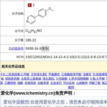
1
2
分子结构:
C
H
NO
分子式:
12
11
185.22
分子量:
5938-16-9
CAS登录号
:
1S/C12H11NO/c1-14-12-4-2-10(3-5-12)11-6-8-13-9-
InChI:
相关化学品信息
4,8-二羟基喹啉-2-甲酸
天然维生素E
甲氨蝶呤
乙氧酰胺苯甲酯
溴脲苷
D-吡喃葡
敏
磺胺喹恶啉
去氧肾上腺素碱
维生素B1
2-吲哚酮
2-苯并噁唑啉酮
4-氯-3-甲酚
胺
乙酰唑胺
烟酸
呋喃西林
盐酸苯肼
左旋多巴
托拉佐林
山梨酸钾
丙酸丁酯
氯
酸钾
爱化学(www.ichemistry.cn)免责声明：
爱化学提醒您:在使用爱化学之前，请您务必仔细阅读