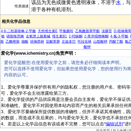
该品为无色或微黄色透明液体，不溶于
水
，与
性质描述:
溶于各种有机溶剂。
相关化学品信息
4,8-二羟基喹啉-2-甲酸
天然维生素E
甲氨蝶呤
乙氧酰胺苯甲酯
溴脲苷
D-吡喃葡
敏
磺胺喹恶啉
去氧肾上腺素碱
维生素B1
2-吲哚酮
2-苯并噁唑啉酮
4-氯-3-甲酚
胺
乙酰唑胺
烟酸
呋喃西林
盐酸苯肼
左旋多巴
托拉佐林
山梨酸钾
丙酸丁酯
氯
酸钾
爱化学(www.ichemistry.cn)免责声明：
爱化学提醒您:在使用爱化学之前，请您务必仔细阅读本声明。
您可以选择不使用爱化学，但如果您使用爱化学，您的使用行为
内容的认可。
1、爱化学尊重并保护所有用户的隐私权，您注册的用户名、密码等
可，爱化学不会主动泄露给第三方。
2、爱化学提供的产品供应商是注册会员自主发布，爱化学不保证供
和准确性。爱化学不对因使用本站内容而产生的相关后果承担任何
3、爱化学尽量确保所提供数据的准确性，但并不承诺其准确性，因
的数据，而造成不良后果的，均与爱化学无关，爱化学也不承担任
4、若是以上化学品信息有误或者不完整，您可以点击“
编辑试剂
”
设为首页
|
加入收藏
|