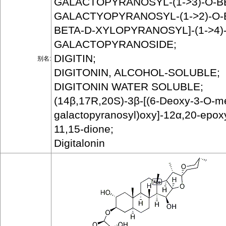
GALACTOPYRANOSYL-(1->3)-O-B
GALACTYOPYRANOSYL-(1->2)-O-B
BETA-D-XYLOPYRANOSYL]-(1->4)
GALACTOPYRANOSIDE;
DIGITIN;
别名:
DIGITONIN, ALCOHOL-SOLUBLE;
DIGITONIN WATER SOLUBLE;
(14β,17R,20S)-3β-[(6-Deoxy-3-O-me
galactopyranosyl)oxy]-12α,20-epox
11,15-dione;
Digitalonin