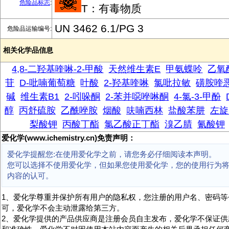
危险品标志
:
T：有毒物质
UN 3462 6.1/PG 3
危险品运输编号:
相关化学品信息
4,8-二羟基喹啉-2-甲酸
天然维生素E
甲氨蝶呤
乙氧
苷
D-吡喃葡萄糖
叶酸
2-羟基喹啉
氯吡拉敏
磺胺喹
碱
维生素B1
2-吲哚酮
2-苯并噁唑啉酮
4-氯-3-甲酚
醇
丙舒硫胺
乙酰唑胺
烟酸
呋喃西林
盐酸苯肼
左旋
梨酸钾
丙酸丁酯
氯乙酸正丁酯
溴乙腈
氰酸钾
爱化学(www.ichemistry.cn)免责声明：
爱化学提醒您:在使用爱化学之前，请您务必仔细阅读本声明。
您可以选择不使用爱化学，但如果您使用爱化学，您的使用行为
内容的认可。
1、爱化学尊重并保护所有用户的隐私权，您注册的用户名、密码等
可，爱化学不会主动泄露给第三方。
2、爱化学提供的产品供应商是注册会员自主发布，爱化学不保证供