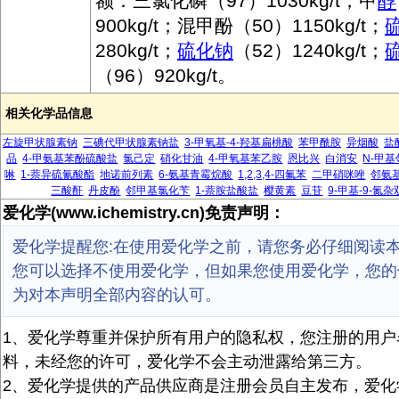
额：三氯化磷（97）1030kg/t；甲
醇
900kg/t；混甲酚（50）1150kg/t；
280kg/t；
硫化钠
（52）1240kg/t；
（96）920kg/t。
相关化学品信息
左旋甲状腺素钠
三碘代甲状腺素钠盐
3-甲氧基-4-羟基扁桃酸
苯甲酰胺
异烟酸
盐
品
4-甲氨基苯酚硫酸盐
氯己定
硝化甘油
4-甲氧基苯乙胺
恩比兴
白消安
N-甲
啉
1-萘异硫氰酸酯
地诺前列素
6-氨基青霉烷酸
1,2,3,4-四氟苯
二甲硝咪唑
邻氨
三酸酐
丹皮酚
邻甲基氯化苄
1-萘胺盐酸盐
樱黄素
豆苷
9-甲基-9-氮杂双
爱化学(www.ichemistry.cn)免责声明：
爱化学提醒您:在使用爱化学之前，请您务必仔细阅读
您可以选择不使用爱化学，但如果您使用爱化学，您的
为对本声明全部内容的认可。
1、爱化学尊重并保护所有用户的隐私权，您注册的用户
料，未经您的许可，爱化学不会主动泄露给第三方。
2、爱化学提供的产品供应商是注册会员自主发布，爱化