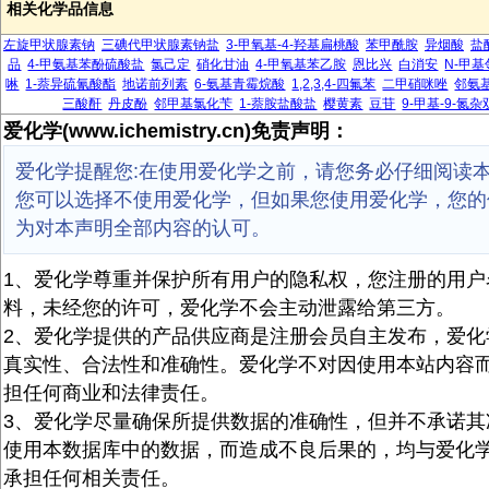
相关化学品信息
左旋甲状腺素钠
三碘代甲状腺素钠盐
3-甲氧基-4-羟基扁桃酸
苯甲酰胺
异烟酸
盐
品
4-甲氨基苯酚硫酸盐
氯己定
硝化甘油
4-甲氧基苯乙胺
恩比兴
白消安
N-甲
啉
1-萘异硫氰酸酯
地诺前列素
6-氨基青霉烷酸
1,2,3,4-四氟苯
二甲硝咪唑
邻氨
三酸酐
丹皮酚
邻甲基氯化苄
1-萘胺盐酸盐
樱黄素
豆苷
9-甲基-9-氮杂双
爱化学(www.ichemistry.cn)免责声明：
爱化学提醒您:在使用爱化学之前，请您务必仔细阅读
您可以选择不使用爱化学，但如果您使用爱化学，您的
为对本声明全部内容的认可。
1、爱化学尊重并保护所有用户的隐私权，您注册的用户
料，未经您的许可，爱化学不会主动泄露给第三方。
2、爱化学提供的产品供应商是注册会员自主发布，爱化
真实性、合法性和准确性。爱化学不对因使用本站内容
担任何商业和法律责任。
3、爱化学尽量确保所提供数据的准确性，但并不承诺其
使用本数据库中的数据，而造成不良后果的，均与爱化
承担任何相关责任。