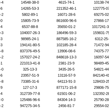
-4
14548-38-0
4615-74-1
10138-74
-6
14265-53-3
221352-46-1
122775-0
-2
5802-89-1
16071-28-6
69275-02
-0
15805-73-9
861600-96-6
27866-17
-4
6537-88-8
35650-01-2
1017241-3
-3
104007-26-3
186496-59-3
159831-7
-3
98985-24-1
887585-16-2
6312-25
-3
194141-80-5
102185-28-4
71472-94
-8
837376-49-5
13906-08-6
74375-77
-2
157027-24-2
848618-13-3
16097-54
-1
221013-41-8
2381-23-9
98489-45
-0
325-13-3
3435-26-5
54821-44
-6
23957-51-9
13116-57-9
842140-4
-8
73385-31-6
64113-91-3
128433-2
-9
127-17-3
877171-15-8
29806-75
-4
312739-77-8
61501-06-2
132392-2
-0
125486-96-6
84304-14-3
25790-28
-2
947275-34-5
2456-81-7
29554-02