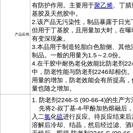
有防护作用。主要用于
聚乙烯
、丁腈
基胶及天然胶中。
2.该产品无污染性，制品暴露于日光
但用于丁基胶，且用量加大时，在曝
产品应用:
有变深现象。
3.本品用于制造轮胎白色胎侧、其他
制品。一般的用量为1.5～2.0份。
4.在干胶中耐热老化效能比防老剂22
中，防老性能与防老剂2246却相仿
用量的增加，防老效能会有所提高，
量也随之增加。
1. 防老剂2246-S (90-66-4)的生产
先将2-叔丁基-4-甲酚加热熔融后
入二
氯
化
硫
进行反应。待反应结束后
溶解后冷却、结晶，然后经过滤、酒