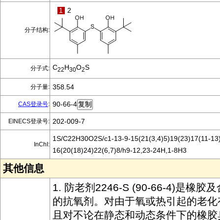
1
2
分子结构:
C
H
O
S
分子式:
22
30
2
358.54
分子量:
90-66-4
CAS登录号
:
202-009-7
EINECS登录号:
1S/C22H30O2S/c1-13-9-15(21(3,4)5)19(23)17(11-13)
InChI:
16(20(18)24)22(6,7)8/h9-12,23-24H,1-8H3
其他信息
1. 防老剂2246-S (90-66-4)是
的抗氧剂。对由于氧或热引起的老化
且对不论在静态和动态条件下的橡胶