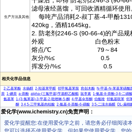
干燥后，即得 防老剂2246-S (90-6
滤母液经蒸馏，可回收酒精循环使用
每吨产品消耗2-叔丁基-4-甲酚131
生产方法及其他:
420kg，酒精1645kg。
2. 防老剂2246-S (90-66-4)的产品
外观 白色粉末
熔点/℃ 79～84
灰分/%≤ 0.5
挥发分/%≤ 0.5
相关化学品信息
2-乙基苯酚
水杨醇
2-羟基苯甲醛
邻甲氧基苯胺
愈创木酚
N-甲基-N-苯基苯磺酰
萘
1-碘萘
a-萘酚
alpha-(三氯甲基)苄基醇乙酸酯
鼠李素
1-氨基-8-萘酚-3,6-二磺
氨基苯
1-(3-氯苯基)-3-甲基-2-吡唑啉-5-酮
4-甲基伞形酮
伯氨喹
邻氨基联苯
邻
酮
3,4,5-三甲氧基肉桂酸
2-氨基-8-萘酚-6-磺酸
3,5-二溴水杨醛
DL-扁桃
爱化学(www.ichemistry.cn)免责声明：
爱化学提醒您:在使用爱化学之前，请您务必仔细阅读
您可以选择不使用爱化学，但如果您使用爱化学，您的