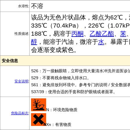
不溶
水溶性:
该品为无色片状晶体，熔点为62℃，
335℃（70.4kPa），226℃（1.07
188℃，易溶于
丙酮
、
乙酸乙酯
、
苯
性质描述:
醇
，能溶于汽油，微溶于
水
。暴露于
会逐渐变成紫色。
安全信息
S26：万一接触眼睛，立即使用大量清水冲洗并送医诊
S29：不要将残余物倾入排水口。
安全说明
:
S61：避免排放到环境中。参考专门的说明 / 安全数据
S37/39：使用合适的手套和防护眼镜或者面罩。
N：环境危险物质
危险品标志
:
Xn：有害物质