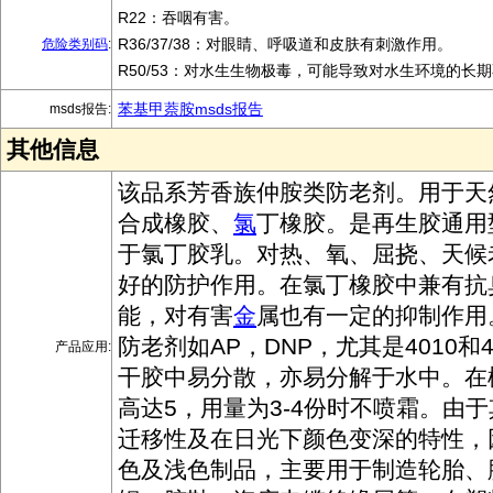
R22：吞咽有害。
R36/37/38：对眼睛、呼吸道和皮肤有刺激作用。
危险类别码
:
R50/53：对水生生物极毒，可能导致对水生环境的长
苯基甲萘胺msds报告
msds报告:
其他信息
该品系芳香族仲胺类防老剂。用于天
合成橡胶、
氯
丁橡胶。是再生胶通用
于氯丁胶乳。对热、氧、屈挠、天候
好的防护作用。在氯丁橡胶中兼有抗
能，对有害
金
属也有一定的抑制作用
防老剂如AP，DNP，尤其是4010和4
产品应用:
干胶中易分散，亦易分解于水中。在
高达5，用量为3-4份时不喷霜。由
迁移性及在日光下颜色变深的特性，
色及浅色制品，主要用于制造轮胎、