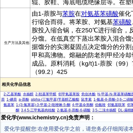
辊、胶鞋、海底电缆绝缘层等。在塑
由1-萘胺与
苯胺
在
对氨基苯磺酸
催化
行缩合而得。将苯胺、对氨基
苯磺酸
胺投入缩合锅，在250℃进行缩合，
分馏。在低真空下蒸出苯胺入混合馏
生产方法及其他:
据馏分的实测凝固点决定馏分的分割
甲和高沸物。熔融的防老剂甲经冷却
成品。原料消耗（kg/t)1-萘胺（99）
（99.2）425
相关化学品信息
2-乙基苯酚
水杨醇
2-羟基苯甲醛
邻甲氧基苯胺
愈创木酚
N-甲基-N-苯基苯磺酰
萘
1-碘萘
a-萘酚
alpha-(三氯甲基)苄基醇乙酸酯
鼠李素
1-氨基-8-萘酚-3,6-二磺
氨基苯
1-(3-氯苯基)-3-甲基-2-吡唑啉-5-酮
4-甲基伞形酮
伯氨喹
邻氨基联苯
邻
酮
3,4,5-三甲氧基肉桂酸
2-氨基-8-萘酚-6-磺酸
3,5-二溴水杨醛
DL-扁桃
爱化学(www.ichemistry.cn)免责声明：
爱化学提醒您:在使用爱化学之前，请您务必仔细阅读