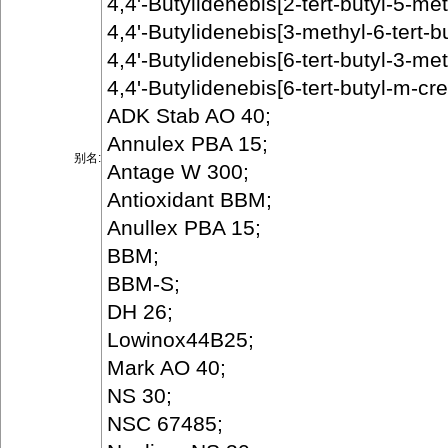
4,4'-Butylidenebis[2-tert-butyl-5-me
4,4'-Butylidenebis[3-methyl-6-tert-b
4,4'-Butylidenebis[6-tert-butyl-3-me
4,4'-Butylidenebis[6-tert-butyl-m-cre
ADK Stab AO 40;
Annulex PBA 15;
别名:
Antage W 300;
Antioxidant BBM;
Anullex PBA 15;
BBM;
BBM-S;
DH 26;
Lowinox44B25;
Mark AO 40;
NS 30;
NSC 67485;