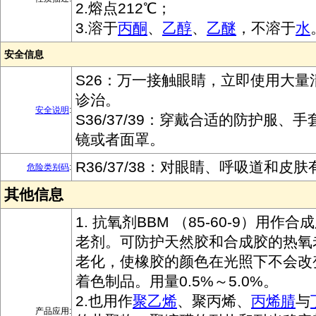
2.熔点212℃；
3.溶于
丙酮
、
乙醇
、
乙醚
，不溶于
水
安全信息
S26：万一接触眼睛，立即使用大量
诊治。
安全说明
:
S36/37/39：穿戴合适的防护服、
镜或者面罩。
R36/37/38：对眼睛、呼吸道和皮
危险类别码
:
其他信息
1. 抗氧剂BBM （85-60-9）用作
老剂。可防护天然胶和合成胶的热氧
老化，使橡胶的颜色在光照下不会改
着色制品。用量0.5%～5.0%。
2.也用作
聚乙烯
、聚丙烯、
丙烯腈
与
产品应用: