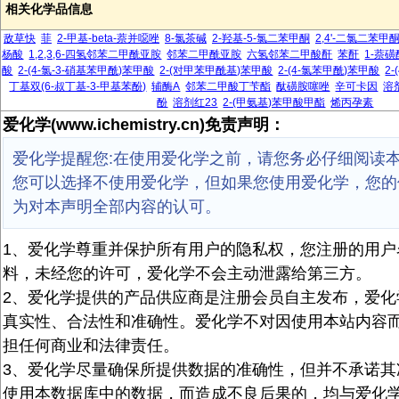
相关化学品信息
敌草快
菲
2-甲基-beta-萘并噁唑
8-氯茶碱
2-羟基-5-氯二苯甲酮
2,4'-二氯二苯甲
杨酸
1,2,3,6-四氢邻苯二甲酰亚胺
邻苯二甲酰亚胺
六氢邻苯二甲酸酐
苯酐
1-萘
酸
2-(4-氯-3-硝基苯甲酰)苯甲酸
2-(对甲苯甲酰基)苯甲酸
2-(4-氯苯甲酰)苯甲酸
2
丁基双(6-叔丁基-3-甲基苯酚)
辅酶A
邻苯二甲酸丁苄酯
酞磺胺噻唑
辛可卡因
溶
酚
溶剂红23
2-(甲氨基)苯甲酸甲酯
烯丙孕素
爱化学(www.ichemistry.cn)免责声明：
爱化学提醒您:在使用爱化学之前，请您务必仔细阅读
您可以选择不使用爱化学，但如果您使用爱化学，您的
为对本声明全部内容的认可。
1、爱化学尊重并保护所有用户的隐私权，您注册的用户
料，未经您的许可，爱化学不会主动泄露给第三方。
2、爱化学提供的产品供应商是注册会员自主发布，爱化
真实性、合法性和准确性。爱化学不对因使用本站内容
担任何商业和法律责任。
3、爱化学尽量确保所提供数据的准确性，但并不承诺其
使用本数据库中的数据，而造成不良后果的，均与爱化