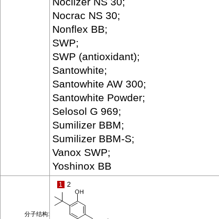
Noclizer NS 30;
Nocrac NS 30;
Nonflex BB;
SWP;
SWP (antioxidant);
Santowhite;
Santowhite AW 300;
Santowhite Powder;
Selosol G 969;
Sumilizer BBM;
Sumilizer BBM-S;
Vanox SWP;
Yoshinox BB
1
2
分子结构: