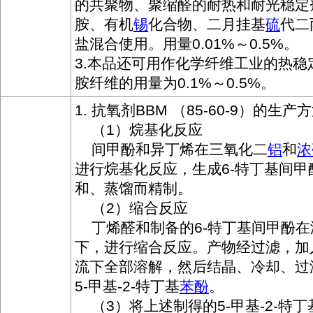
的共聚物、聚缩醛的耐热和耐光稳定
胺、有机
锡
化合物、二月挂基
硫
代二
盐混合使用。用量0.01%～0.5%。
3.本品还可用作化学纤维工业的热稳
胺纤维的用量为0.1%～0.5%。
1. 抗氧剂BBM （85-60-9）的生产
（1）烷基化反应
间甲酚和异丁烯在三氧化二
铝
和
浓
进行烷基化反应，生成6-特丁基间甲
和、蒸馏而精制。
（2）缩合反应
丁烯醛和制备的6-特丁基间甲酚在
下，进行缩合反应。产物经过滤，加
流下全部溶解，然后结晶、冷却、过
5-甲基-2-特丁基
苯酚
。
（3）将上述制得的5-甲基-2-特丁