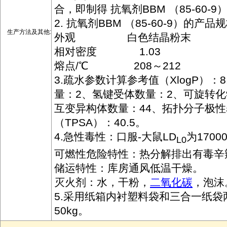
合，即制得 抗氧剂BBM （85-60-9
2. 抗氧剂BBM （85-60-9）的产品
生产方法及其他:
外观 白色结晶粉末
相对密度 1.03
熔点/℃ 208～212
3.疏水参数计算参考值（XlogP）：
量：2、氢键受体数量：2、可旋转化
互变异构体数量：44、拓扑分子极
（TPSA）：40.5。
4.急性毒性：口服-大鼠LD
为1700
L0
可燃性危险特性：热分解排出有毒辛
储运特性：库房通风低温干燥。
灭火剂：水，干粉，
二氧化碳
，泡沫
5.采用纸箱内衬塑料袋和三合一纸袋
50kg。