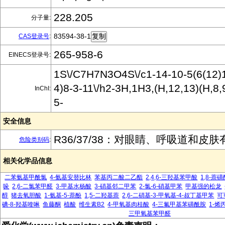
228.205
分子量:
83594-38-1
CAS登录号
:
265-958-6
EINECS登录号:
1S\/C7H7N3O4S\/c1-14-10-5(6(12)1
4)8-3-11\/h2-3H,1H3,(H,12,13)(H,8,9
InChI:
5-
安全信息
R36/37/38：对眼睛、呼吸道和皮
危险类别码
:
相关化学品信息
二苯氨基甲酰氯
4-氨基安替比林
苯基丙二酸二乙酯
2,4,6-三羟基苯甲酸
1,8-萘
哚
2,6-二氯苯甲醛
3-甲基水杨酸
3-硝基邻二甲苯
2-氯-6-硝基甲苯
甲基强的松龙
醇
猪去氧胆酸
1-氨基-5-萘酚
1,5-二羟基萘
2,6-二硝基-3-甲氧基-4-叔丁基甲苯
可
碘-8-羟基喹啉
鱼藤酮
植酸
维生素B2
4-甲氧基肉桂酸
4-三氟甲基苯磺酰胺
1-烯
三甲氧基苯甲醛