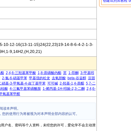
创建试剂库教程
-10-12-16(13-11-15)24(22,23)19-14-8-6-4-2-1-3-
9H,1-9,14H2,(H,20,21)
乙酯
2,4,6-三羟基苯甲酸
1,8-萘磺酸内酯
苊
1-茚酮
3-甲基吲
苯
2-氯-6-硝基甲苯
甲基强的松龙
去氧胆酸
beta-谷甾醇
豆固
-二硝基-3-甲氧基-4-叔丁基甲苯
可可碱
2-羟基-1,4-萘醌
5,7-二
肉桂酸
4-三氟甲基苯磺酰胺
1-烯丙基-1H-吲哚-2,3-二酮
2,4,6-
甲氧基苯甲醛
阅读本声明。
，您的使用行为将被视为对本声明全部内容的认可。
的用户名、密码等个人资料，未经您的许可，爱化学不会主动泄