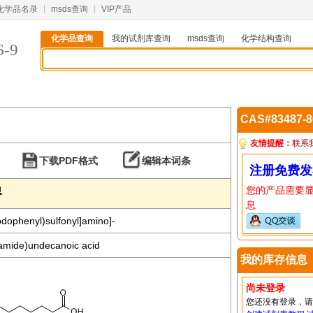
化学品名录
msds查询
VIP产品
化学品查询
我的试剂库查询
msds查询
化学结构查询
6-9
CAS#83487-
友情提醒：
联系
下载PDF格式
编辑本词条
注册免费发
您的产品需要
息
息
odophenyl)sulfonyl]amino]-
amide)undecanoic acid
我的库存信息
尚未登录
您还没有登录，