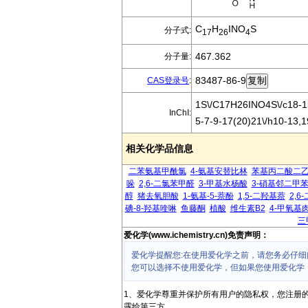
C
H
INO
S
分子式:
17
26
4
467.362
分子量:
83487-86-9
CAS登录号
:
1S\/C17H26INO4S\/c18-15
InChI:
5-7-9-17(20)21\/h10-13,1
相关化学品信息
二苯氨基甲酰氯
4-氨基安替比林
苯基丙二酸二
哚
2,6-二氯苯甲醛
3-甲基水杨酸
3-硝基邻二甲
醇
猪去氧胆酸
1-氨基-5-萘酚
1,5-二羟基萘
2,6
碘-8-羟基喹啉
鱼藤酮
植酸
维生素B2
4-甲氧基
三
爱化学(www.ichemistry.cn)免责声明：
爱化学提醒您:在使用爱化学之前，请您务必仔细
您可以选择不使用爱化学，但如果您使用爱化学
1、爱化学尊重并保护所有用户的隐私权，您注册
露给第三方。