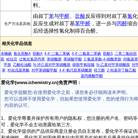
料。
由叔丁
苯
与
甲醛
、
盐酸
反应得到对叔丁基
氯
化
反应生成对叔丁基
苯甲醛
，进一步与
丙醛
缩合
生产方法及其他:
后经选择性氢化制得百合醛。
相关化学品信息
杀螨砜
氢化双酚A
双酚A
4,4'-二氯二苯砜
4,4'-二氨基二苯砜
双酚S
二苯二氯硅烷
胺
哈拉宗
过氧化氢异丙苯
苯磺酰肼
苯磺酸甲酯
2-氨基苯酚-4-磺酰苯胺
间氨基苯
甲胺
乙酸松油酯
N-环己基对甲苯磺酰胺
磺胺甲氧哒嗪
N-乙基对甲苯磺酰胺
对
苯
对叔戊基苯酚
对甲苯磺酸甲酯
4,4'-氧代双苯磺酰肼
铃兰醛
2-羟基异丁酸乙酯
基丙烯酸甲酯
爱化学(www.ichemistry.cn)免责声明：
爱化学提醒您:在使用爱化学之前，请您务必仔细阅读本声明。
您可以选择不使用爱化学，但如果您使用爱化学，您的使用行为
内容的认可。
1、爱化学尊重并保护所有用户的隐私权，您注册的用户名、密码等
可，爱化学不会主动泄露给第三方。
2、爱化学提供的产品供应商是注册会员自主发布，爱化学不保证供
和准确性。爱化学不对因使用本站内容而产生的相关后果承担任何