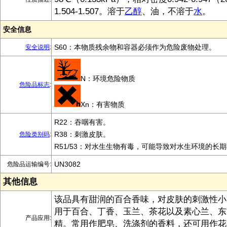
1.504-1.507。溶于
乙醇
、油，不溶于
水
。
安全信息
S60：本物质残余物和容器必须作为危险废物处理。
安全说明
:
N：环境危险物质
危险品标志
:
Xn：有害物质
R22：吞咽有害。
R38：刺激皮肤。
危险类别码
:
R51/53：对水生生物有毒，可能导致对水生环境的长
UN3082
危险品运输编号:
其他信息
该品具有甜润的百合香味，对皮肤的刺激性小
用于百合、丁香、玉兰、茶花以及素心兰、东
产品应用:
精。常用作肥皂、洗涤剂的香料，还可用作花