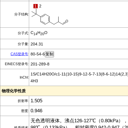
1
2
分子结构:
C
H
O
分子式:
14
20
204.31
分子量:
80-54-6
CAS登录号
:
201-289-8
EINECS登录号:
1S/C14H20O/c1-11(10-15)9-12-5-7-13(8-6-12)14(2,3
InChI:
4H3
物理化学性质
1.505
折射率:
0.946
密度:
无色透明液体。沸点126-127℃（0.80kPa），9
98℃（0.133kPa），相对密度0.942-0.947
性质描述: