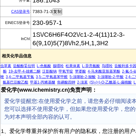
186.1043
分子量:
7383-71-3
CAS登录号
:
230-957-1
EINECS登录号:
1S\/C6H6F4O2\/c1-2-4(11)12-3-
InChI:
6(9,10)5(7)8\/h2,5H,1,3H2
相关化学品信息
虫草素
盐酸酚妥拉明
L-色氨酸
腺嘌呤
松果体素
L-异亮氨酸
鸟嘌呤
盐酸利多卡
酚
19-去甲-4-雄烯二酮
泛影酸钠
甲氧苄啶
苹婆酸
4-马来酰亚胺基苯酚
2-氟-5
唑
3,4-二甲氧基苄氯
3,5-二甲氧基苯甲醛
5-溴噻吩-2-羧酸
3-溴噻吩-2-甲酸
2,4
氨基巴豆酸乙酯
甲基1-丙烯基醚
焦磷酸四钾
2-溴蒽
(S)-(+)-O-乙酰基-L-扁桃酸
爱化学(www.ichemistry.cn)免责声明：
爱化学提醒您:在使用爱化学之前，请您务必仔细阅读
您可以选择不使用爱化学，但如果您使用爱化学，您的
为对本声明全部内容的认可。
1、爱化学尊重并保护所有用户的隐私权，您注册的用户