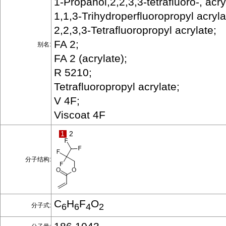
1-Propanol,2,2,3,3-tetrafluoro-, acry
1,1,3-Trihydroperfluoropropyl acryla
2,2,3,3-Tetrafluoropropyl acrylate;
FA 2;
别名:
FA 2 (acrylate);
R 5210;
Tetrafluoropropyl acrylate;
V 4F;
Viscoat 4F
1
2
分子结构:
C
H
F
O
分子式:
6
6
4
2