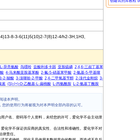
创建试剂库教程
)13-8-3-6(11)5(10)2-7(8)12-4/h2-3H,1H3,
L-异亮氨酸
鸟嘌呤
盐酸利多卡因
亚胺硫磷
2,4,6-三叔丁基苯
酸
4-马来酰亚胺基苯酚
2-氟-5-硝基苯甲酸
2-氨基-5-甲基噻
吩-2-羧酸
3-溴噻吩-2-甲酸
2,4-二甲氧基苄醇
2-溴代金刚烷
3-
-溴蒽
(S)-(+)-O-乙酰基-L-扁桃酸
L-丙氨酰胺
L-2-氨基丁酰胺
阅读本声明。
，您的使用行为将被视为对本声明全部内容的认可。
的用户名、密码等个人资料，未经您的许可，爱化学不会主动泄
，爱化学不保证供应商的真实性、合法性和准确性。爱化学不对
法律责任。
承诺其准确性，因此凡是使用本数据库中的数据，而造成不良后