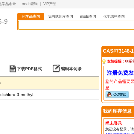
化学品名录
msds查询
VIP产品
化学品查询
我的试剂库查询
msds查询
化学结构查询
5-9
CAS#73148-
友情提醒：
联系
下载PDF格式
编辑本词条
注册免费发
您的产品需要
息
息
dichloro-3-methyl-
我的库存信息
尚未登录
您还没有登录，