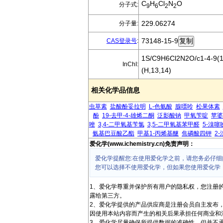
C
H
Cl
N
O
分子式:
9
6
2
2
229.06274
分子量:
73148-15-9
CAS登录号
:
1S/C9H6Cl2N2O/c1-4-9(14
InChI:
(H,13,14)
相关化学品信息
虫草素
盐酸酚妥拉明
L-色氨酸
腺嘌呤
松果体素
酚
19-去甲-4-雄烯二酮
泛影酸钠
甲氧苄啶
苹婆
唑
3,4-二甲氧基苄氯
3,5-二甲氧基苯甲醛
5-溴噻
氨基巴豆酸乙酯
甲基1-丙烯基醚
焦磷酸四钾
2
爱化学(www.ichemistry.cn)免责声明：
爱化学提醒您:在使用爱化学之前，请您务必仔细
您可以选择不使用爱化学，但如果您使用爱化学
1、爱化学尊重并保护所有用户的隐私权，您注册
露给第三方。
2、爱化学提供的产品供应商是注册会员自主发布
因使用本站内容而产生的相关后果承担任何商业和
3、爱化学尽量确保所提供数据的准确性，但并不