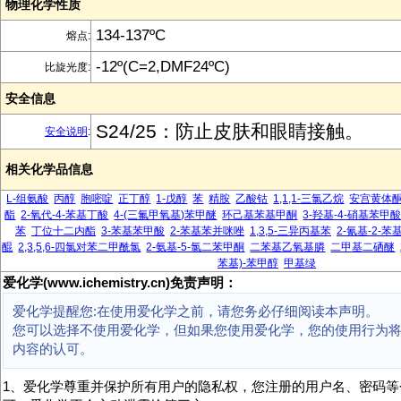
物理化学性质
134-137ºC
熔点:
-12º(C=2,DMF24ºC)
比旋光度:
安全信息
S24/25：防止皮肤和眼睛接触。
安全说明
:
相关化学品信息
L-组氨酸
丙醇
胞嘧啶
正丁醇
1-戊醇
苯
精胺
乙酸钴
1,1,1-三氯乙烷
安宫黄体
酯
2-氧代-4-苯基丁酸
4-(三氟甲氧基)苯甲醚
环己基苯基甲酮
3-羟基-4-硝基苯甲
苯
丁位十二内酯
3-苯基苯甲酸
2-苯基苯并咪唑
1,3,5-三异丙基苯
2-氰基-2-
醌
2,3,5,6-四氯对苯二甲酰氯
2-氨基-5-氯二苯甲酮
二苯基乙氧基膦
二甲基二硒醚
苯基)-苯甲醇
甲基绿
爱化学(www.ichemistry.cn)免责声明：
爱化学提醒您:在使用爱化学之前，请您务必仔细阅读本声明。
您可以选择不使用爱化学，但如果您使用爱化学，您的使用行为
内容的认可。
1、爱化学尊重并保护所有用户的隐私权，您注册的用户名、密码等