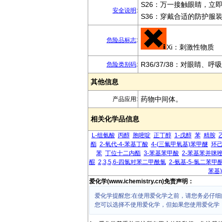
S26：万一接触眼睛，立
安全说明
:
S36：穿戴合适的防护服
危险品标志
:
Xi：刺激性物质
R36/37/38：对眼睛、
危险类别码
:
其他信息
药物中间体。
产品应用:
相关化学品信息
L-组氨酸
丙醇
胞嘧啶
正丁醇
1-戊醇
苯
精胺
酯
2-氧代-4-苯基丁酸
4-(三氟甲氧基)苯甲醚
环
苯
丁位十二内酯
3-苯基苯甲酸
2-苯基苯并咪
醌
2,3,5,6-四氯对苯二甲酰氯
2-氨基-5-氯二苯甲
苯基
爱化学(www.ichemistry.cn)免责声明：
爱化学提醒您:在使用爱化学之前，请您务必仔细
您可以选择不使用爱化学，但如果您使用爱化学