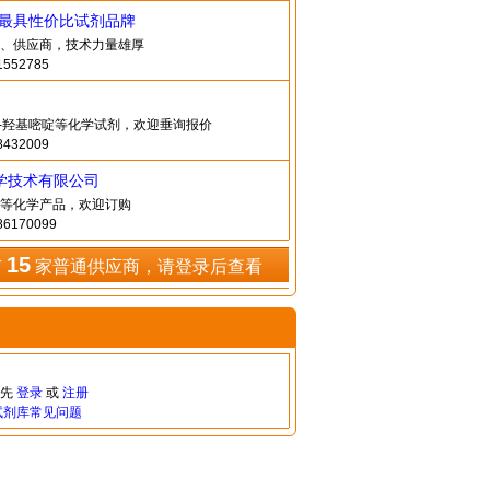
造最具性价比试剂品牌
、供应商，技术力量雄厚
552785
-2-羟基嘧啶等化学试剂，欢迎垂询报价
432009
学技术有限公司
ine等化学产品，欢迎订购
6170099
15
有
家普通供应商，请登录后查看
请先
登录
或
注册
试剂库常见问题