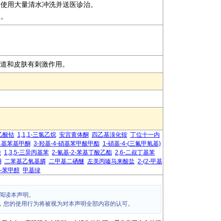
即使用大量清水冲洗并送医诊治。
装。
呼吸道和皮肤有刺激作用。
乙酸钴
1,1,1-三氯乙烷
安宫黄体酮
四乙基溴化铵
丁位十一内
己基苯基甲酮
3-羟基-4-硝基苯甲酸甲酯
1-硝基-4-(三氟甲氧基)
唑
1,3,5-三异丙基苯
2-氰基-2-苯基丁酸乙酯
2,6-二叔丁基苯
酮
二苯基乙氧基膦
二甲基二硒醚
左美丙嗪马来酸盐
2-(2-甲基
)-苯甲醇
甲基绿
阅读本声明。
，您的使用行为将被视为对本声明全部内容的认可。