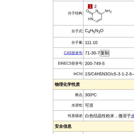
1
2
分子结构:
C
H
N
O
分子式:
4
5
3
111.10
分子量:
71-30-7
CAS登录号
:
200-749-5
EINECS登录号:
1S/C4H5N3O/c5-3-1-2-6-4
InChI:
物理化学性质
300ºC
熔点:
可溶
水溶性:
白色结晶性粉末，微溶于
性质描述:
安全信息