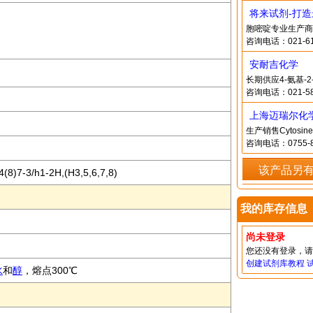
将来试剂-打
胞嘧啶专业生产商
咨询电话：021-61
安耐吉化学
长期供应4-氨基
咨询电话：021-58
上海迈瑞尔化
生产销售Cytos
咨询电话：0755-8
该产品另
(8)7-3/h1-2H,(H3,5,6,7,8)
我的库存信息
尚未登录
您还没有登录，
创建试剂库教程
水
和
醇
，熔点300℃