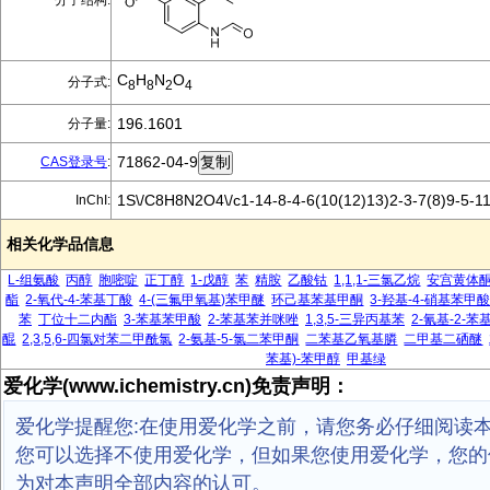
分子结构:
C
H
N
O
分子式:
8
8
2
4
196.1601
分子量:
71862-04-9
CAS登录号
:
1S\/C8H8N2O4\/c1-14-8-4-6(10(12)13)2-3-7(8)9-5-11
InChI:
相关化学品信息
L-组氨酸
丙醇
胞嘧啶
正丁醇
1-戊醇
苯
精胺
乙酸钴
1,1,1-三氯乙烷
安宫黄体
酯
2-氧代-4-苯基丁酸
4-(三氟甲氧基)苯甲醚
环己基苯基甲酮
3-羟基-4-硝基苯甲
苯
丁位十二内酯
3-苯基苯甲酸
2-苯基苯并咪唑
1,3,5-三异丙基苯
2-氰基-2-
醌
2,3,5,6-四氯对苯二甲酰氯
2-氨基-5-氯二苯甲酮
二苯基乙氧基膦
二甲基二硒醚
苯基)-苯甲醇
甲基绿
爱化学(www.ichemistry.cn)免责声明：
爱化学提醒您:在使用爱化学之前，请您务必仔细阅读
您可以选择不使用爱化学，但如果您使用爱化学，您的
为对本声明全部内容的认可。