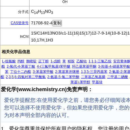
C
H
NO
分子式:
14
13
3
71708-92-4
CAS登录号
:
1S/C14H13NO3/c1-11(16)15(17)12-7-9-14(10-8-12)18
InChI:
10,17H,1H3
相关化学品信息
L-组氨酸
丙醇
胞嘧啶
正丁醇
1-戊醇
苯
精胺
乙酸钴
1,1,1-三氯乙烷
安宫黄体
酯
2-氧代-4-苯基丁酸
4-(三氟甲氧基)苯甲醚
环己基苯基甲酮
3-羟基-4-硝基苯甲
苯
丁位十二内酯
3-苯基苯甲酸
2-苯基苯并咪唑
1,3,5-三异丙基苯
2-氰基-2-
醌
2,3,5,6-四氯对苯二甲酰氯
2-氨基-5-氯二苯甲酮
二苯基乙氧基膦
二甲基二硒醚
苯基)-苯甲醇
甲基绿
爱化学(www.ichemistry.cn)免责声明：
爱化学提醒您:在使用爱化学之前，请您务必仔细阅读
您可以选择不使用爱化学，但如果您使用爱化学，您的
为对本声明全部内容的认可。
1、爱化学尊重并保护所有用户的隐私权，您注册的用户