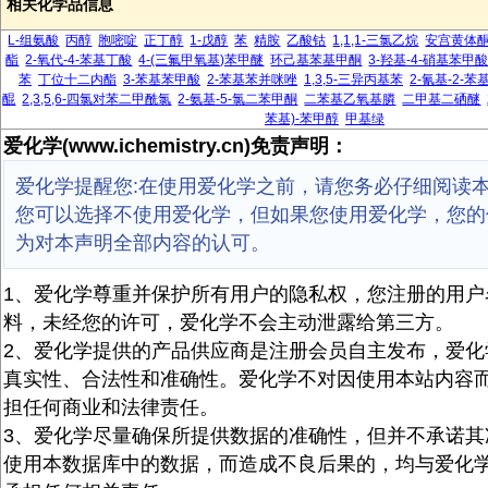
相关化学品信息
L-组氨酸
丙醇
胞嘧啶
正丁醇
1-戊醇
苯
精胺
乙酸钴
1,1,1-三氯乙烷
安宫黄体
酯
2-氧代-4-苯基丁酸
4-(三氟甲氧基)苯甲醚
环己基苯基甲酮
3-羟基-4-硝基苯甲
苯
丁位十二内酯
3-苯基苯甲酸
2-苯基苯并咪唑
1,3,5-三异丙基苯
2-氰基-2-
醌
2,3,5,6-四氯对苯二甲酰氯
2-氨基-5-氯二苯甲酮
二苯基乙氧基膦
二甲基二硒醚
苯基)-苯甲醇
甲基绿
爱化学(www.ichemistry.cn)免责声明：
爱化学提醒您:在使用爱化学之前，请您务必仔细阅读
您可以选择不使用爱化学，但如果您使用爱化学，您的
为对本声明全部内容的认可。
1、爱化学尊重并保护所有用户的隐私权，您注册的用户
料，未经您的许可，爱化学不会主动泄露给第三方。
2、爱化学提供的产品供应商是注册会员自主发布，爱化
真实性、合法性和准确性。爱化学不对因使用本站内容
担任何商业和法律责任。
3、爱化学尽量确保所提供数据的准确性，但并不承诺其
使用本数据库中的数据，而造成不良后果的，均与爱化