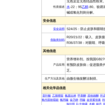
无色至近无色结晶性粉末。熔点
水
-22；95
乙醇
-80。较
性质描述:
碱或氧化剂则分解。
安全信息
S24/25：防止皮肤和眼睛
安全说明
:
R20/21/22：吸入、皮
危险类别码
:
R36/37/38：对眼睛、
其他信息
营养增补剂。按我国GB27
有预防皮肤病；促进脂类
产品应用:
乏。
由微生物发酵法制得。
生产方法及其他:
相关化学品信息
亚叶酸
乙胺嘧啶
氨基比林
甲睾酮
屈他雄酮
环
氧代双吩噁砒
氨丙嗪
奋乃静
丙嗪
血管紧张素
利
海拉明
D-生物素
木糖
林丹