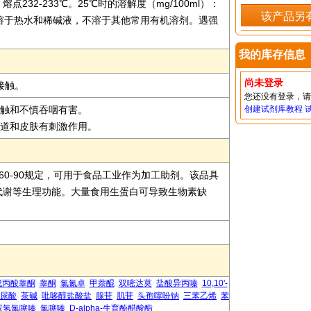
232-233℃。25℃时的溶解度（mg/100ml）：
该产品另
易溶于热水和稀碱液，不溶于其他常用有机溶剂。遇强
我的库存信息
尚未登录
接触。
您还没有登录，
肤接触和不慎吞咽有害。
创建试剂库教程
呼吸道和皮肤有刺激作用。
60-90规定，可用于食品工业作为加工助剂。该品具
代谢等生理功能。大量食用生蛋白可导致生物素缺
戊丙酸睾酮
睾酮
氯氮卓
甲萘醌
双嘧达莫
盐酸异丙嗪
10,10'-
尿酸
茶碱
吡哆醇盐酸盐
腺苷
肌苷
头孢噻吩钠
三苯乙烯
苯
双氢氯噻嗪
氯噻嗪
D-alpha-生育酚醋酸酯