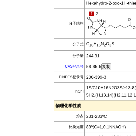
Hexahydro-2-oxo-1H-thien
1
2
分子结构:
C
H
N
O
S
分子式:
10
16
2
3
244.31
分子量:
58-85-5
CAS登录号
:
200-399-3
EINECS登录号:
1S/C10H16N2O3S/c13-8(14
InChI:
5H2,(H,13,14)(H2,11,12,15
物理化学性质
231-233ºC
熔点:
89º(C=1,0.1NNAOH)
比旋光度: