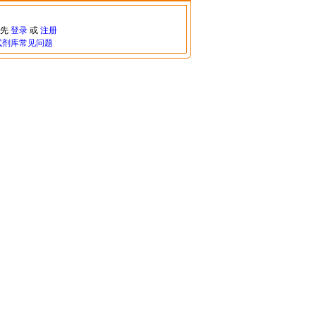
请先
登录
或
注册
试剂库常见问题