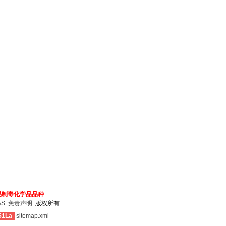
易制毒化学品品种
AS
免责声明
版权所有
51La
sitemap.xml