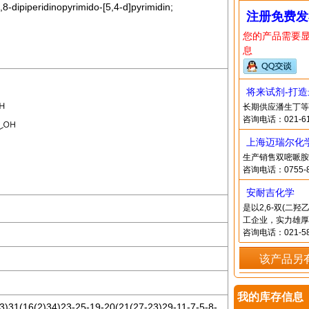
8-dipiperidinopyrimido-[5,4-d]pyrimidin;
注册免费发
您的产品需要
息
将来试剂-打
长期供应潘生丁等
咨询电话：021-61
上海迈瑞尔化
生产销售双嘧哌胺
咨询电话：0755-8
安耐吉化学
是以2,6-双(二羟
工企业，实力雄厚
咨询电话：021-58
该产品另
我的库存信息
)31(16(2)34)23-25-19-20(21(27-23)29-11-7-5-8-