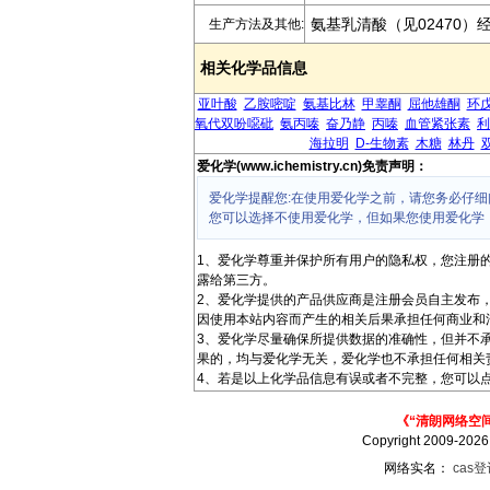
氨基乳清酸（见02470）
生产方法及其他:
相关化学品信息
亚叶酸
乙胺嘧啶
氨基比林
甲睾酮
屈他雄酮
环
氧代双吩噁砒
氨丙嗪
奋乃静
丙嗪
血管紧张素
利
海拉明
D-生物素
木糖
林丹
爱化学(www.ichemistry.cn)免责声明：
爱化学提醒您:在使用爱化学之前，请您务必仔细
您可以选择不使用爱化学，但如果您使用爱化学
1、爱化学尊重并保护所有用户的隐私权，您注册
露给第三方。
2、爱化学提供的产品供应商是注册会员自主发布
因使用本站内容而产生的相关后果承担任何商业和
3、爱化学尽量确保所提供数据的准确性，但并不
果的，均与爱化学无关，爱化学也不承担任何相关
4、若是以上化学品信息有误或者不完整，您可以点
《“清朗网络空
Copyright 2009-202
网络实名：
cas