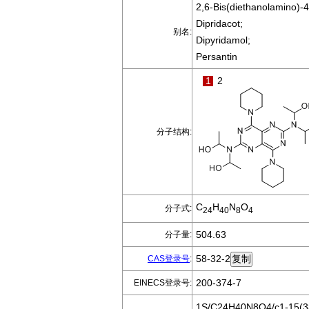
2,6-Bis(diethanolamino)-4,
Dipridacot;
别名:
Dipyridamol;
Persantin
1
2
分子结构:
C
H
N
O
分子式:
24
40
8
4
504.63
分子量:
58-32-2
CAS登录号
:
200-374-7
EINECS登录号:
1S/C24H40N8O4/c1-15(33