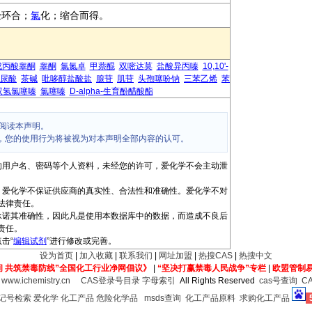
经环合；
氯
化；缩合而得。
戊丙酸睾酮
睾酮
氯氮卓
甲萘醌
双嘧达莫
盐酸异丙嗪
10,10'-
尿酸
茶碱
吡哆醇盐酸盐
腺苷
肌苷
头孢噻吩钠
三苯乙烯
苯
双氢氯噻嗪
氯噻嗪
D-alpha-生育酚醋酸酯
阅读本声明。
，您的使用行为将被视为对本声明全部内容的认可。
的用户名、密码等个人资料，未经您的许可，爱化学不会主动泄
，爱化学不保证供应商的真实性、合法性和准确性。爱化学不对
法律责任。
承诺其准确性，因此凡是使用本数据库中的数据，而造成不良后
责任。
击“
编辑试剂
”进行修改或完善。
设为首页
|
加入收藏
|
联系我们
|
网址加盟
|
热搜CAS
|
热搜中文
间 共筑禁毒防线”全国化工行业净网倡议》
|
“坚决打赢禁毒人民战争”专栏
|
欧盟管制
6
www.ichemistry.cn
CAS登录号目录
字母索引
All Rights Reserved
cas号查询
C
登记号检索
爱化学
化工产品
危险化学品
msds查询
化工产品原料
求购化工产品