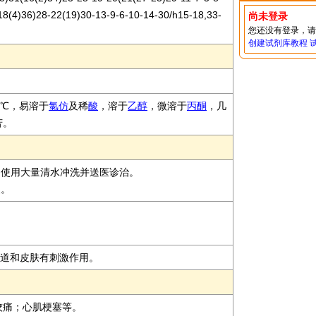
18(4)36)28-22(19)30-13-9-6-10-14-30/h15-18,33-
尚未登录
您还没有登录，
创建试剂库教程
3℃，易溶于
氯仿
及稀
酸
，溶于
乙醇
，微溶于
丙酮
，几
苦。
即使用大量清水冲洗并送医诊治。
装。
呼吸道和皮肤有刺激作用。
绞痛；心肌梗塞等。