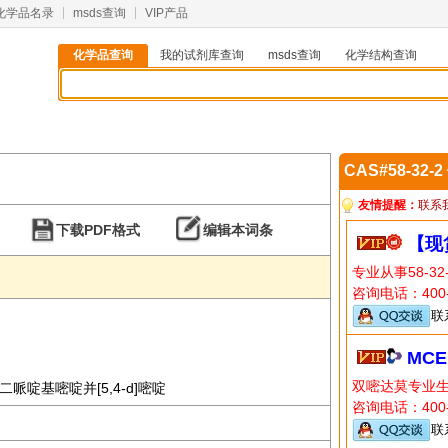
化学品名录
msds查询
VIP产品
化学品查询
我的试剂库查询
msds查询
化学结构查询
CAS#58-32-
友情提醒：
联系
下载PDF格式
编辑本词条
【现
专业从事58-3
咨询电话：400-8
联
MCE
双嘧达莫专业
8-二哌啶基嘧啶并[5,4-d]嘧啶
咨询电话：400-
联