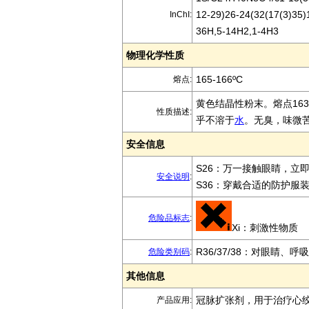
12-29)26-24(32(17(3)35)
InChI:
36H,5-14H2,1-4H3
物理化学性质
165-166ºC
熔点:
黄色结晶性粉末。熔点16
性质描述:
乎不溶于
水
。无臭，味微
安全信息
S26：万一接触眼睛，立
安全说明
:
S36：穿戴合适的防护服
危险品标志
:
Xi：刺激性物质
R36/37/38：对眼睛、
危险类别码
:
其他信息
冠脉扩张剂，用于治疗心
产品应用: