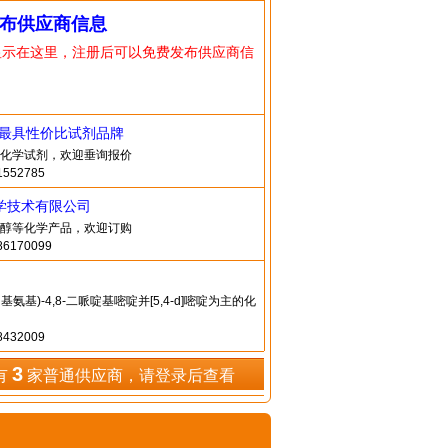
布供应商信息
显示在这里，注册后可以免费发布供应商信
造最具性价比试剂品牌
化学试剂，欢迎垂询报价
552785
学技术有限公司
醇等化学产品，欢迎订购
6170099
乙基氨基)-4,8-二哌啶基嘧啶并[5,4-d]嘧啶为主的化
432009
3
有
家普通供应商，请登录后查看