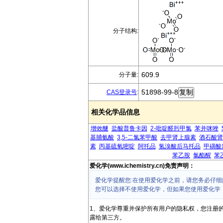
分子结构:
609.9
分子量:
51898-99-8
CAS登录号
:
相关化学品信息
增效醚
盐酸普鲁卡因
2-吡啶醛肟甲氯
苯并咪唑
基脯氨酸
3,5-二氯苯甲酸
去甲肾上腺素
酒石酸肾
素
丙基硫氧嘧啶
阿托品
氢溴酸后马托品
甲磺酸
苯乙胺
氯酯醒
苯
爱化学(www.ichemistry.cn)免责声明：
爱化学提醒您:在使用爱化学之前，请您务必仔细
您可以选择不使用爱化学，但如果您使用爱化学
1、爱化学尊重并保护所有用户的隐私权，您注册
露给第三方。