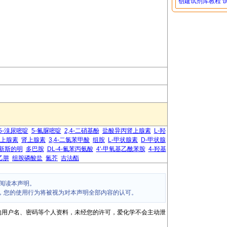
创建试剂库教程
5-溴尿嘧啶
5-氟脲嘧啶
2,4-二硝基酚
盐酸异丙肾上腺素
L-羟
上腺素
肾上腺素
3,4-二氯苯甲酸
组胺
L-甲状腺素
D-甲状腺
新斯的明
多巴胺
DL-4-氟苯丙氨酸
4'-甲氧基乙酰苯胺
4-羟基
乙肼
组胺磷酸盐
氮芥
吉法酯
阅读本声明。
，您的使用行为将被视为对本声明全部内容的认可。
的用户名、密码等个人资料，未经您的许可，爱化学不会主动泄