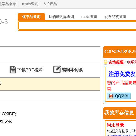
化学品名录
msds查询
VIP产品
化学品查询
我的试剂库查询
msds查询
化学结构查询
9-8
CAS#51898-
友情提醒：
联系
下载PDF格式
编辑本词条
注册免费发
您的产品需要
息
息
我的库存信息
 OXIDE;
9.5%;
尚未登录
您还没有登录，