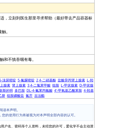
不适，立刻到医生那里寻求帮助（最好带去产品容器标
接触。
肤接触和不慎吞咽有毒。
5-溴尿嘧啶
5-氟脲嘧啶
2,4-二硝基酚
盐酸异丙肾上腺素
L-羟
上腺素
肾上腺素
3,4-二氯苯甲酸
组胺
L-甲状腺素
D-甲状腺
新斯的明
多巴胺
DL-4-氟苯丙氨酸
4'-甲氧基乙酰苯胺
4-羟基
乙肼
组胺磷酸盐
氮芥
吉法酯
阅读本声明。
，您的使用行为将被视为对本声明全部内容的认可。
的用户名、密码等个人资料，未经您的许可，爱化学不会主动泄