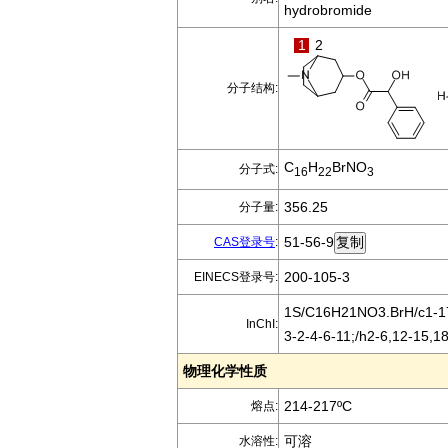
hydrobromide
1
2
分子结构:
C
H
BrNO
分子式:
16
22
3
356.25
分子量:
51-56-9
CAS登录号
:
200-105-3
EINECS登录号:
1S/C16H21NO3.BrH/c1-17
InChI:
3-2-4-6-11;/h2-6,12-15,
物理化学性质
214-217ºC
熔点:
可溶
水溶性: