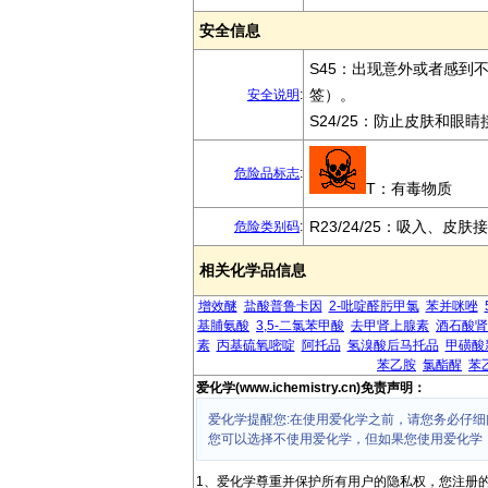
安全信息
S45：出现意外或者感到
签）。
安全说明
:
S24/25：防止皮肤和眼睛
危险品标志
:
T：有毒物质
R23/24/25：吸入、皮
危险类别码
:
相关化学品信息
增效醚
盐酸普鲁卡因
2-吡啶醛肟甲氯
苯并咪唑
基脯氨酸
3,5-二氯苯甲酸
去甲肾上腺素
酒石酸肾
素
丙基硫氧嘧啶
阿托品
氢溴酸后马托品
甲磺酸
苯乙胺
氯酯醒
苯
爱化学(www.ichemistry.cn)免责声明：
爱化学提醒您:在使用爱化学之前，请您务必仔细
您可以选择不使用爱化学，但如果您使用爱化学
1、爱化学尊重并保护所有用户的隐私权，您注册