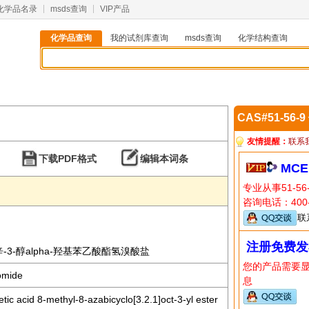
化学品名录
msds查询
VIP产品
化学品查询
我的试剂库查询
msds查询
化学结构查询
CAS#51-56-
友情提醒：
联系
下载PDF格式
编辑本词条
MCE
专业从事51-5
咨询电话：400-
联
注册免费发
1]辛-3-醇alpha-羟基苯乙酸酯氢溴酸盐
您的产品需要
omide
息
c acid 8-methyl-8-azabicyclo[3.2.1]oct-3-yl ester