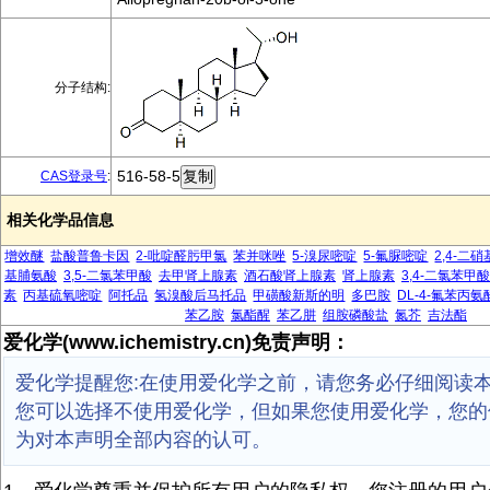
分子结构:
516-58-5
CAS登录号
:
相关化学品信息
增效醚
盐酸普鲁卡因
2-吡啶醛肟甲氯
苯并咪唑
5-溴尿嘧啶
5-氟脲嘧啶
2,4-二
基脯氨酸
3,5-二氯苯甲酸
去甲肾上腺素
酒石酸肾上腺素
肾上腺素
3,4-二氯苯甲酸
素
丙基硫氧嘧啶
阿托品
氢溴酸后马托品
甲磺酸新斯的明
多巴胺
DL-4-氟苯丙氨
苯乙胺
氯酯醒
苯乙肼
组胺磷酸盐
氮芥
吉法酯
爱化学(www.ichemistry.cn)免责声明：
爱化学提醒您:在使用爱化学之前，请您务必仔细阅读
您可以选择不使用爱化学，但如果您使用爱化学，您的
为对本声明全部内容的认可。