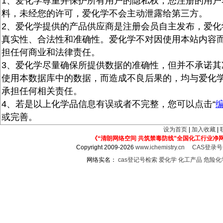
1、爱化学尊重并保护所有用户的隐私权，您注册的用户
料，未经您的许可，爱化学不会主动泄露给第三方。
2、爱化学提供的产品供应商是注册会员自主发布，爱化
真实性、合法性和准确性。爱化学不对因使用本站内容
担任何商业和法律责任。
3、爱化学尽量确保所提供数据的准确性，但并不承诺其
使用本数据库中的数据，而造成不良后果的，均与爱化
承担任何相关责任。
4、若是以上化学品信息有误或者不完整，您可以点击“
或完善。
设为首页
|
加入收藏
|
《“清朗网络空间 共筑禁毒防线”全国化工行业净
Copyright 2009-2026
www.ichemistry.cn
CAS登录
网络实名：
cas登记号检索
爱化学
化工产品
危险化